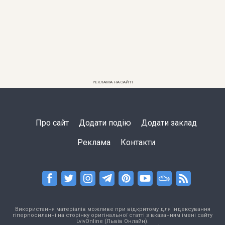
РЕКЛАМА НА САЙТІ
Про сайт
Додати подію
Додати заклад
Реклама
Контакти
Використання матеріалів можливе при відкритому для індексування
гіперпосиланні на сторінку оригінальної статті з вказанням імені сайту
LvivOnline (Львів Онлайн).