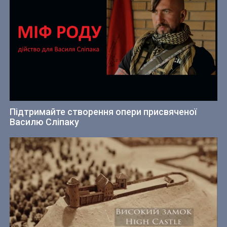
Підтримайте створення опери присвяченої
Василю Сліпаку