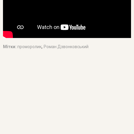
,
Мітки:
проморолик
Роман Дзвонковський