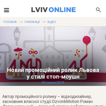
ПОДІЇ
ГОЛОВНА
ПУБЛІКАЦІЇ
ВІДЕО
ЛОКАЦІЇ
ПУБЛІКАЦІЇ
Новий промоційний ролик Львова
у стилі стоп-моушн
03 липня 2019
ДОВІДКА
Автор промоційного ролику – відеодизайнер,
засновник власної студії DzvonkMotion Роман