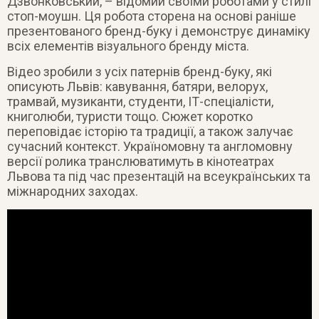
Дзвонковський, – відомий своїми роботами у стилі
стоп-моушн. Ця робота сторена на основі раніше
презентованого бренд-буку і демонструє динаміку
всіх елементів візуального бренду міста.
Відео зробили з усіх патернів бренд-буку, які
описують Львів: кавування, батяри, велорух,
трамвай, музиканти, студенти, ІТ-спеціалісти,
книголюби, туристи тощо. Сюжет коротко
переповідає історію та традиції, а також залучає
сучасний контекст. Україномовну та англомовну
версії ролика транслюватимуть в кінотеатрах
Львова та під час презентацій на всеукраїнських та
міжнародних заходах.