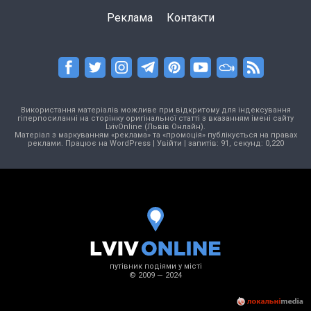
Реклама
Контакти
Використання матеріалів можливе при відкритому для індексування
гіперпосиланні на сторінку оригінальної статті з вказанням імені сайту
LvivOnline (Львів Онлайн).
Матеріал з маркуванням «реклама» та «промоція» публікується на правах
реклами. Працює на
WordPress
|
Увійти
| запитів: 91, секунд: 0,220
путівник подіями у місті
© 2009 — 2024