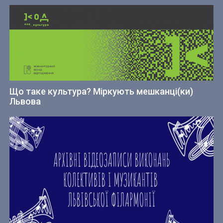
Що таке культура? Міркують мешканці(ки)
Львова