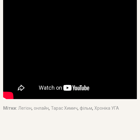
,
,
,
,
Мітки:
Легіон
онлайн
Тарас Химич
фільм
Хроніка УГА