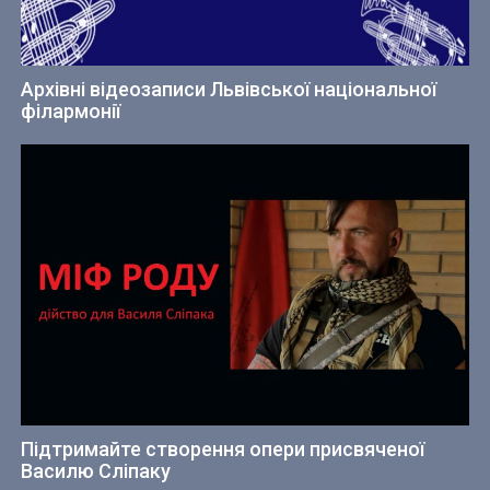
Архівні відеозаписи Львівської національної
філармонії
Підтримайте створення опери присвяченої
Василю Сліпаку