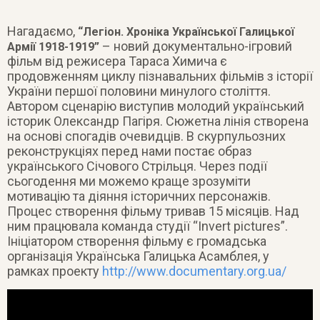
Нагадаємо,
“Легіон. Хроніка Української Галицької
– новий документально-ігровий
Армії 1918-1919”
фільм від режисера Тараса Химича є
продовженням циклу пізнавальних фільмів з історії
України першої половини минулого століття.
Автором сценарію виступив молодий український
історик Олександр Пагіря. Сюжетна лінія створена
на основі спогадів очевидців. В скурпульозних
реконструкціях перед нами постає образ
українського Січового Стрільця. Через події
сьогодення ми можемо краще зрозуміти
мотивацію та діяння історичних персонажів.
Процес створення фільму тривав 15 місяців. Над
ним працювала команда студії “Invert pictures”.
Ініціатором створення фільму є громадська
організація Українська Галицька Асамблея, у
рамках проекту
http://www.documentary.org.ua/