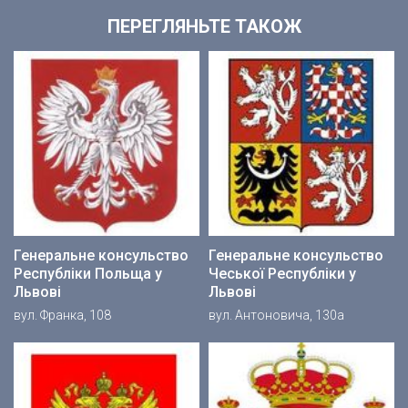
ПЕРЕГЛЯНЬТЕ ТАКОЖ
Генеральне консульство
Генеральне консульство
Республіки Польща у
Чеської Республіки у
Львові
Львові
вул. Франка, 108
вул. Антоновича, 130а