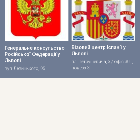
Візовий центр Іспанії у
Генеральне консульство
Львові
Російської Федерації у
Львові
пл. Петрушевича, 3 / офіс 301,
поверх 3
вул. Левицького, 95