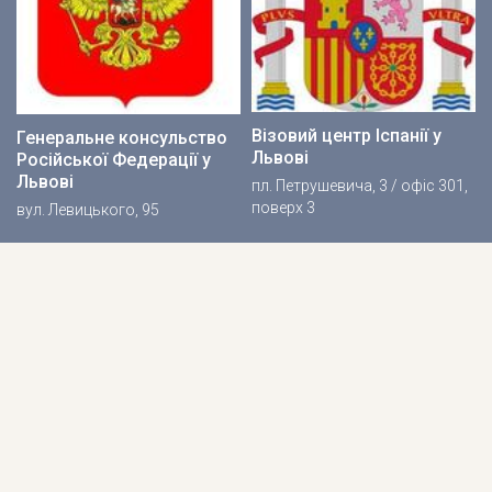
Візовий центр Іспанії у
Генеральне консульство
Львові
Російської Федерації у
Львові
пл. Петрушевича, 3 / офіс 301,
поверх 3
вул. Левицького, 95