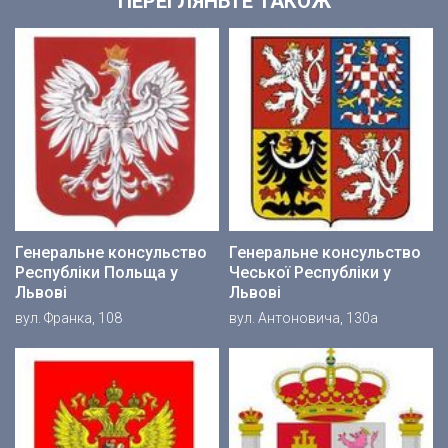
ПЕРЕГЛЯНЬТЕ ТАКОЖ
Генеральне консульство
Генеральне консульство
Республіки Польща у
Чеської Республіки у
Львові
Львові
вул. Франка, 108
вул. Антоновича, 130а