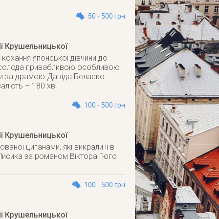
50 - 500 грн
ії Крушельницької
 кохання японської дівчини до
і насолода привабливою особливою
ози за драмою Давіда Беласко
алість – 180 хв
100 - 500 грн
ії Крушельницької
ваної циганами, які викрали її в
а Лисика за романом Віктора Гюго
100 - 500 грн
ії Крушельницької