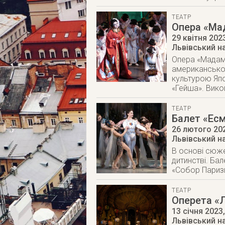
ТЕАТР
Опера «Ма
29 квітня 202
Львівський н
Опера «Мадам 
американськог
культурою Япо
«Гейша». Вико
ТЕАТР
Балет «Ес
26 лютого 20
Львівський н
В основі сюжет
дитинстві. Ба
«Собор Париз
ТЕАТР
Оперета «
13 січня 2023
Львівський н