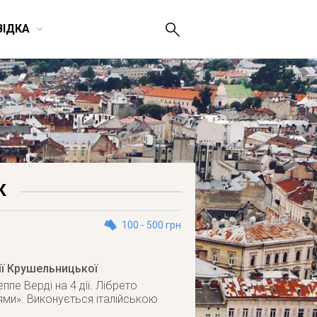
ВІДКА
К
100 - 500 грн
ії Крушельницької
пе Верді на 4 дії. Лібрето
ми». Виконується італійською