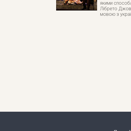
якими способам
Лібрето Джова
мовою з украї