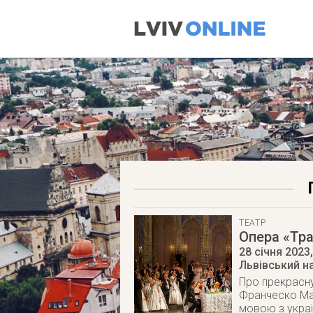
ТЕАТР
Опера «Тра
28 січня 2023
Львівський н
Про прекрасну
Франческо Мар
мовою з укра