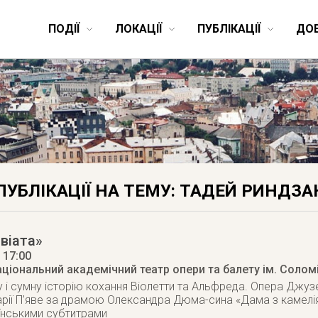
ПОДІЇ
ЛОКАЦІЇ
ПУБЛІКАЦІЇ
ДО
ПУБЛІКАЦІЇ НА ТЕМУ: ТАДЕЙ РИНДЗА
віата»
, 17:00
аціональний академічний театр опери та балету ім. Солом
 і сумну історію кохання Віолетти та Альфреда. Опера Джузеп
ії П’яве за драмою Олександра Дюма-сина «Дама з камелія
їнськими субтитрами