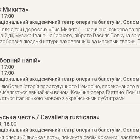
с Микита»
, 17:00
аціональний академічний театр опери та балету ім. Солом
 для дітей і дорослих «Лис Микита» – насичена, яскрава та 
 на 2 дії, музика Івана Небесного, лібрето Василя Вовкуна 
 зобразив людські натури заховавши їх за масками тварин. Т
бовний напій»
 17:00
, 17:00
аціональний академічний театр опери та балету ім. Солом
любовна історія простодушного Неморіно, переконаного в м
виявляється звичайним вином. Комічна опера Гаетано Доніцетт
ується італійською мовою з українськими субтитрами
ська честь / Cavalleria rusticana»
3
, 18:00
аціональний академічний театр опери та балету ім. Солом
ня опери «Сільська честь», покинута своїм коханим і засліп