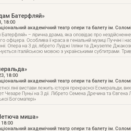
дам Батерфляй»
3
, 18:00
аціональний академічний театр опери та балету ім. Солом
Батерфляй» – лірична драма, яка оповідає про нездійсненне
о офіцера. Особлива її краса в геніальній музиці Пуччіні 
нії. Опера на 3 дії, лібрето Луїджі Ілліки та Джузеппе Джак
нується італійською мовою з українськими субтитрами. Трив
меральда»
23
, 18:00
аціональний академічний театр опери та балету ім. Солом
ної лінії вистави лежить історія прекрасної Есмеральди, вихо
лет Чезаре Пуньї на 3 дії. Лібрето Семена Дречина та Євген
ької Богоматері»
Летюча миша»
, 18:00
аціональний академічний театр опери та балету ім. Солом