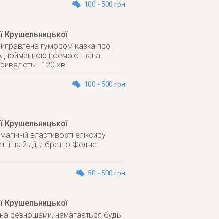
100 - 500 грн
ії Крушельницької
приправлена гумором казка про
за однойменною поемою Івана
ривалість - 120 хв
100 - 500 грн
ії Крушельницької
агічній властивості еліксиру
і на 2 дії, лібретто Феліче
50 - 500 грн
ії Крушельницької
лена ревнощами, намагається будь-