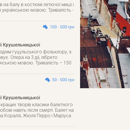
в на балу в костюмі летючої миші і
ся українською мовою. Тривалість -
100 - 500 грн
ії Крушельницької
лодіям гуцульського фольклору, з
є. Опера на 3 дії, лібрето
їнською мовою. Тривалість – 150
50 - 500 грн
ії Крушельницької
кращих творів класики балетного
ові навіть після смерті. Балет на
на Кораллі, Жюля Перро і Маріуса