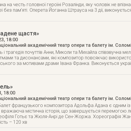
а на честь головної героїні Розалінди, яку чоловік не впізна
еї без пам’яті. Оперета Йоганна Штрауса на 3 дії, виконуєть
радене щастя»
23
, 18:00
аціональний академічний театр опери та балету ім. Солом
ь і трагедія почуттів Анни, Миколи та Михайла співзвучна ме
итмами та дисонансами, які композитор повсякчас використову
ського за мотивами драми Івана Франка. Виконується укра
зель»
3
, 18:00
аціональний академічний театр опери та балету ім. Солом
алет французького композитора Адольфа Адана є одним із 
 вражаюча містична історія, що завершується перемогою люб
о Теофіля Готьє та Жюля-Анрі де Сен-Жоржа. Хореографія Жа
ість – 120 хв