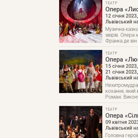
ТЕАТР
Опера «Ли
12 січня 2023
Львівський н
Музична казка
звірів. Опера
Франка де він
ТЕАТР
Опера «Лю
15 січня 2023,
21 січня 2023
Львівський н
Нехитромудра 
кохання, який 
Романі. Викон
ТЕАТР
Опера «Сіль
09 квітня 202
Львівський н
Головна герої