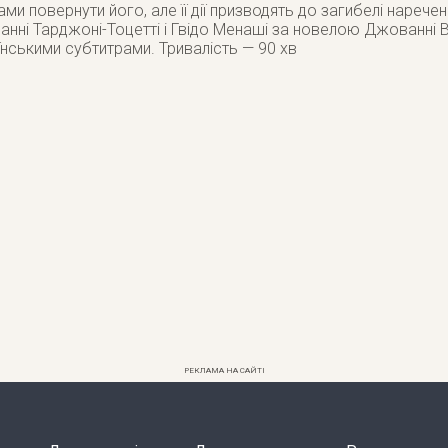
и повернути його, але її дії призводять до загибелі наречен
нні Тарджоні-Тоцетті і Гвідо Менаші за новелою Джованні В
нськими субтитрами. Тривалість — 90 хв
РЕКЛАМА НА САЙТІ