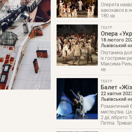
Оперета назван
закохався в н
180 хв
ТЕАТР
Опера «Ук
18 лютого 20
Львівський н
Плутанина дол
їх гострими р
Максима Риль
хв
ТЕАТР
Балет «Жі
22 квітня 202
Львівський н
Романтичний б
мистецтва. Це
2 дії, лібрет
Петіпа. Тривал