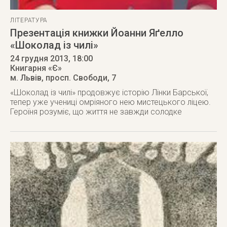
ЛІТЕРАТУРА
Презентація книжки Йоанни Яґелло
«Шоколад із чилі»
24 грудня 2013
, 18:00
Книгарня «Є»
м. Львів
,
просп. Свободи, 7
«Шоколад із чилі» продовжує історію Лінки Барської,
тепер уже учениці омріяного нею мистецького ліцею.
Героїня розуміє, що життя не завжди солодке