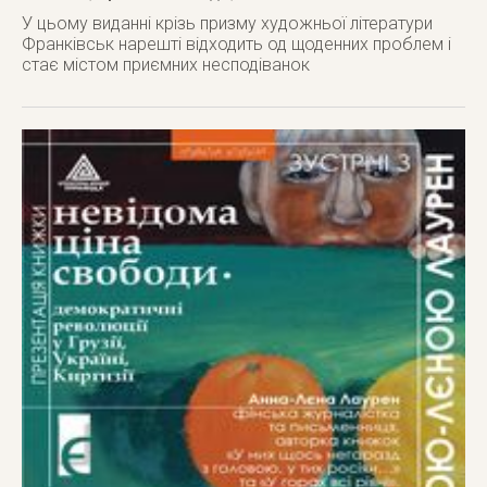
У цьому виданні крізь призму художньої літератури
Франківськ нарешті відходить од щоденних проблем і
стає містом приємних несподіванок