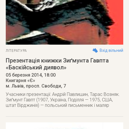
Вхід вільний
ЛІТЕРАТУРА
Презентація книжки Зиґмунта Гавпта
«Баскійський диявол»
05 березня 2014
, 18:00
Книгарня «Є»
м. Львів
,
просп. Свободи, 7
Учасники презентації: Андрій Павлишин, Тарас Возняк.
Зиґмунт Гавпт (1907, Україна, Поділля — 1975, США,
штат Вірджинія) — польський письменник і маляр