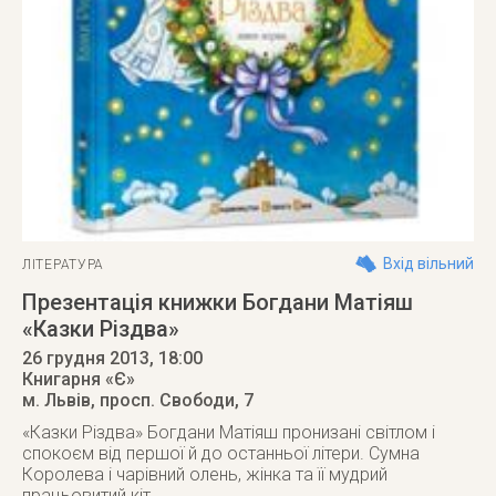
Вхід вільний
ЛІТЕРАТУРА
Презентація книжки Богдани Матіяш
«Казки Різдва»
26 грудня 2013
, 18:00
Книгарня «Є»
м. Львів
,
просп. Свободи, 7
«Казки Різдва» Богдани Матіяш пронизані світлом і
спокоєм від першої й до останньої літери. Сумна
Королева і чарівний олень, жінка та її мудрий
працьовитий кіт