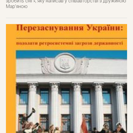
зробить сніг», яку написав у співавторстві з дружиною
Мар’яною