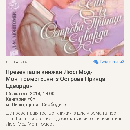
Вхід вільний
ЛІТЕРАТУРА
Презентація книжки Люсі Мод-
Монтгомері «Енн із Острова Принца
Едварда»
06 лютого 2014
, 18:00
Книгарня «Є»
м. Львів
,
просп. Свободи, 7
Це презентація третьої книжки із циклу романів про
Енн Ширлі всесвітньо відомої канадської письменниці
Люсі-Мод Монтгомері.