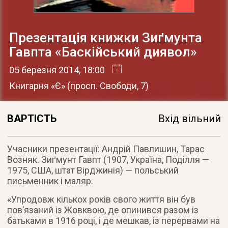
Презентація книжки Зиґмунта
Гавпта «Баскійський диявол»
05 березня 2014
, 18:00
Книгарня «Є»
(
просп. Свободи, 7
)
ВАРТІСТЬ
Вхід вільний
Учасники презентації: Андрій Павлишин, Тарас
Возняк. Зиґмунт Гавпт (1907, Україна, Поділля —
1975, США, штат Вірджинія) — польський
письменник і маляр
.
«Упродовж кількох років свого життя він був
пов’язаний із Жовквою, де опинився разом із
батьками в 1916 році, і де мешкав, із перервами на