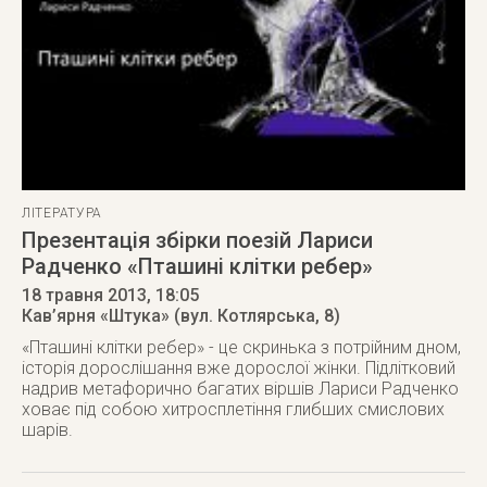
ЛІТЕРАТУРА
Презентація збірки поезій Лариси
Радченко «Пташині клітки ребер»
18 травня 2013
, 18:05
Кав’ярня «Штука» (вул. Котлярська, 8)
«Пташині клітки ребер» - це скринька з потрійним дном,
історія дорослішання вже дорослої жінки. Підлітковий
надрив метафорично багатих віршів Лариси Радченко
ховає під собою хитросплетіння глибших смислових
шарів.