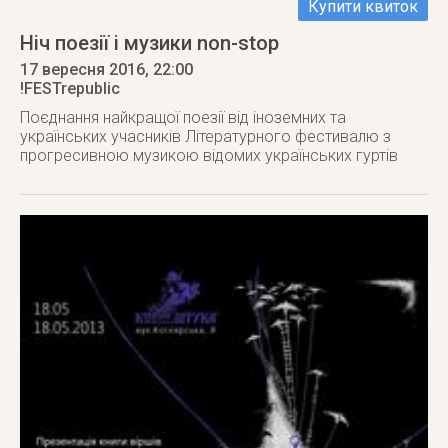
Купити квиток
Ніч поезії і музики non-stop
17 вересня 2016
, 22:00
!FESTrepublic
Поєднання найкращої поезії від іноземних та
українських учасників Літературного фестивалю з
прогресивною музикою відомих українських гуртів