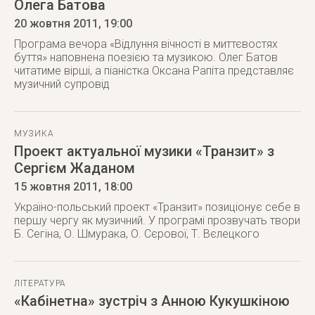
Олега Батова
20 жовтня 2011
, 19:00
Програма вечора «Відлуння вічності в миттєвостях
буття» наповнена поезією та музикою. Олег Батов
читатиме вірші, а піаністка Оксана Рапіта представляє
музичний супровід
МУЗИКА
Проект актуальної музики «Транзит» з
Сергієм Жаданом
15 жовтня 2011
, 18:00
Україно-польський проект «Транзит» позиціонує себе в
першу чергу як музичний. У програмі прозвучать твори
Б. Сегіна, О. Шмурака, О. Сєрової, Т. Вєлецкого
ЛІТЕРАТУРА
«Кабінетна» зустріч з Анною Кукушкіною