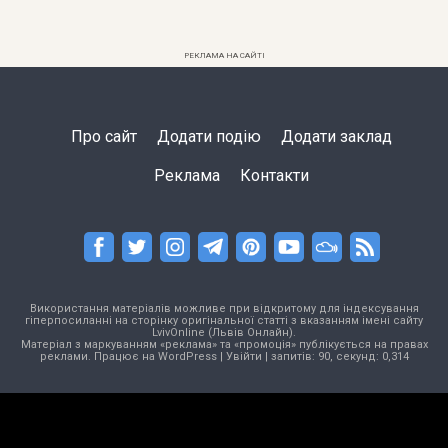
РЕКЛАМА НА САЙТІ
Про сайт
Додати подію
Додати заклад
Реклама
Контакти
Використання матеріалів можливе при відкритому для індексування
гіперпосиланні на сторінку оригінальної статті з вказанням імені сайту
LvivOnline (Львів Онлайн).
Матеріал з маркуванням «реклама» та «промоція» публікується на правах
реклами. Працює на
WordPress
|
Увійти
| запитів: 90, секунд: 0,314