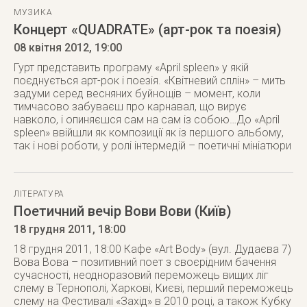
МУЗИКА
Концерт «QUADRATE» (арт-рок та поезія)
08 квітня 2012
, 19:00
Гурт представить програму «April spleen» у якій
поєднується арт-рок і поезія. «Квітневий сплін» – мить
задуми серед весняних буйнощів – момент, коли
тимчасово забуваєш про карнавал, що вирує
навколо, і опиняєшся сам на сам із собою…До «April
spleen» ввійшли як композиції як із першого альбому,
так і нові роботи, у ролі інтермедій – поетичні мініатюри
ЛІТЕРАТУРА
Поетичний вечір Вови Вови (Київ)
18 грудня 2011
, 18:00
18 грудня 2011, 18:00 Кафе «Art Body» (вул. Дудаєва 7)
Вова Вова – позитивний поет з своєрідним бачення
сучасності, неодноразовий переможець вищих ліг
слему в Тернополі, Харкові, Києві, перший переможець
слему на Фестивалі «Захід» в 2010 році, а також Кубку