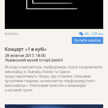
60 - 120 грн
МУЗИКА
Купити квиток
Концерт «1 в кубі»
28 жовтня 2017
, 18:00
Львівський музей історії релігії
Молоді композитори, перформери, поети та музиканти-
виконавці зі Львова, Києва та Одеси
представлятимуть твори, підготовлені спільними
зусиллями тандему «композитор-перформер/поет-
виконавець». Ключовим пунктом є взаємодія
учасників групи