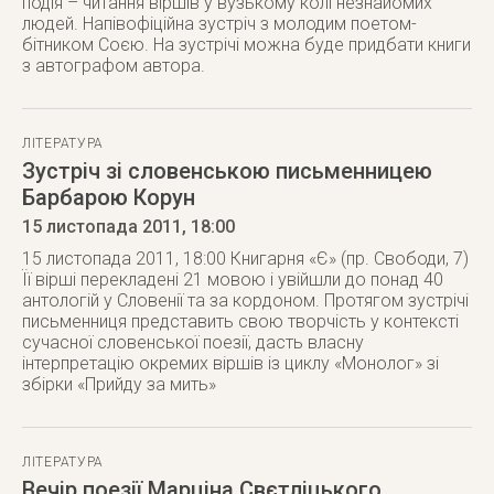
подія – читання віршів у вузькому колі незнайомих
людей. Напівофіційна зустріч з молодим поетом-
бітником Соєю. На зустрічі можна буде придбати книги
з автографом автора.
ЛІТЕРАТУРА
Зустріч зі словенською письменницею
Барбарою Корун
15 листопада 2011
, 18:00
15 листопада 2011, 18:00 Книгарня «Є» (пр. Свободи, 7)
Її вірші перекладені 21 мовою і увійшли до понад 40
антологій у Словенії та за кордоном. Протягом зустрічі
письменниця представить свою творчість у контексті
сучасної словенської поезії, дасть власну
інтерпретацію окремих віршів із циклу «Монолог» зі
збірки «Прийду за мить»
ЛІТЕРАТУРА
Вечір поезії Марціна Свєтліцького