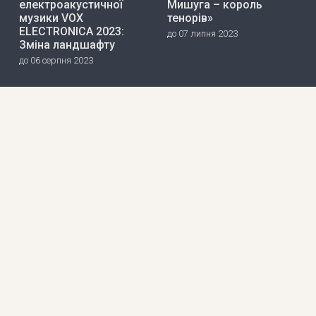
електроакустичної
Мишуга – король
музики VOX
тенорів»
ELECTRONICA 2023:
до 07 липня 2023
Зміна ландшафту
до 06 серпня 2023