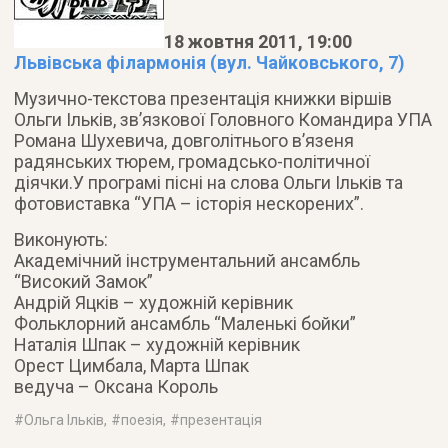
18 жовтня 2011, 19:00
Львівська філармонія (вул. Чайковського, 7)
Музично-текстова презентація книжки віршів
Ольги Ільків, зв’язкової Головного Командира УПА
Романа Шухевича, довголітнього в’язеня
радянських тюрем, громадсько-політичної
діячки.
У програмі пісні на слова Ольги Ільків та
фотовиставка “УПА – історія нескорених”.
Виконують:
Академічний інструментальний ансамбль
“Високий Замок”
Андрій Яцків – художній керівник
Фольклорний ансамбль “Маленькі бойки”
Наталія Шпак – художній керівник
Орест Цимбала, Марта Шпак
ведуча – Оксана Король
#
Ольга Ільків
, #
поезія
, #
презентація