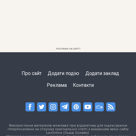
РЕКЛАМА НА САЙТІ
Про сайт
Додати подію
Додати заклад
Реклама
Контакти
Використання матеріалів можливе при відкритому для індексування
гіперпосиланні на сторінку оригінальної статті з вказанням імені сайту
LvivOnline (Львів Онлайн).