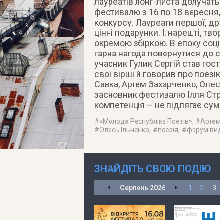
лауреатів лонг-листа долучать
фестивалю з 16 по 18 вересня, 
конкурсу. Лауреати першої, др
цінні подарунки. І, нарешті, т
окремою збіркою. В епоху соц
гарна нагода повернутися до с
учасник Гулик Сергій став гост
свої вірші й говорив про поезі
Савка, Артем Захарченко, Олес
засновник фестивалю Ілля Стр
компетенція – не підлягає сум
#
«Молода Республіка Поетів»
, #
Артем
#
Олесь Ільченко
, #
поезія
, #
форум ви
ЗНАЙДІТЬ СВОЮ ПОДІЮ
Серпень
2026
1
2
3