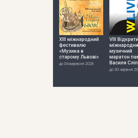
ХІІІ міжнародний
VIII Відкрит
фестивалю
міжнародн
«Музика в
музичний
старому Львові»
маратон пам
Василя Слі
до 04 вересня 2026
до 30 червня 2