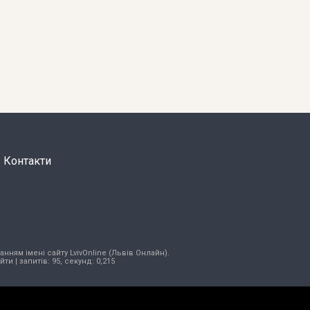
Контакти
нням імені сайту LvivOnline (Львів Онлайн).
ійти
| запитів: 95, секунд: 0,215