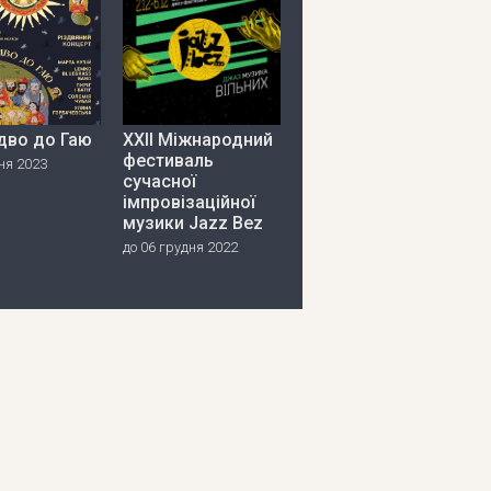
дво до Гаю
ХХІІ Міжнародний
фестиваль
чня 2023
сучасної
імпровізаційної
музики Jazz Bez
до 06 грудня 2022