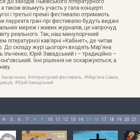
ся до заходів Львівського літературного
а також візьмуть участь у гала-концерті
угої і третьої премії фестивалю отримають
вори лауреата гран-прі фестивалю будуть видані
іальних мереж і живих журналів, це напрочуд
віту реального. Так, наш минулорічний
ем літературної кав’ярні «Кабінет», де читав
ю. До складу журі цьогоріч входять Мар’яна
ь Ільченко, Юрій Завадський і – традиційно –
онґовський. Їхні рішення не оскаржуються, а
ніву.
 Захарченко
, #
літературний фестиваль
, #
Мар’яна Савка
,
давців
, #
Юрій Завадський
4
5
6
7
8
9
10
11
12
13
14
15
16
17
18
19
20
21