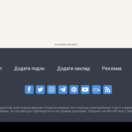
РЕКЛАМА НА САЙТІ
т
Додати подію
Додати заклад
Реклама
тому для індексування гіперпосиланні на сторінку оригінальної статті з вказа
лама» та «промоція» публікується на правах реклами. Працює на
WordPress
|
Ув