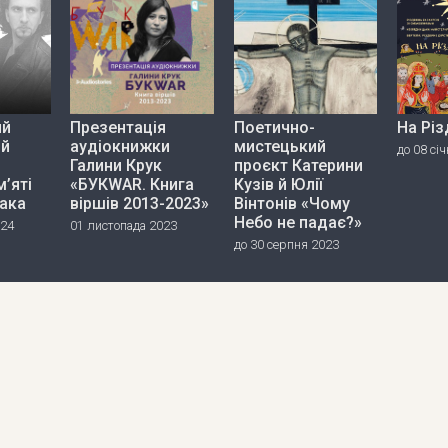
ий
Презентація
Поетично-
На Різ
ий
аудіокнижки
мистецький
до 08 сі
Галини Крук
проєкт Катерини
’яті
«БУКWAR. Книга
Кузів й Юлії
пака
віршів 2013-2023»
Вінтонів «Чому
Небо не падає?»
024
01 листопада 2023
до 30 серпня 2023