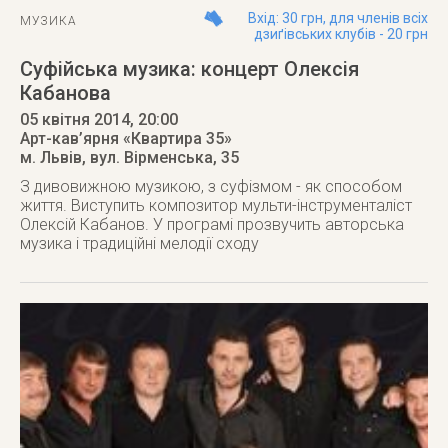
Вхід: 30 грн, для членів всіх
МУЗИКА
дзиґівських клубів - 20 грн
Суфійська музика: концерт Олексія
Кабанова
05 квітня 2014
, 20:00
Арт-кав’ярня «Квартира 35»
м. Львів
,
вул. Вірменська, 35
З дивовижною музикою, з суфізмом - як способом
життя. Виступить композитор мульти-інструменталіст
Олексій Кабанов. У програмі прозвучить авторська
музика і традиційні мелодії сходу