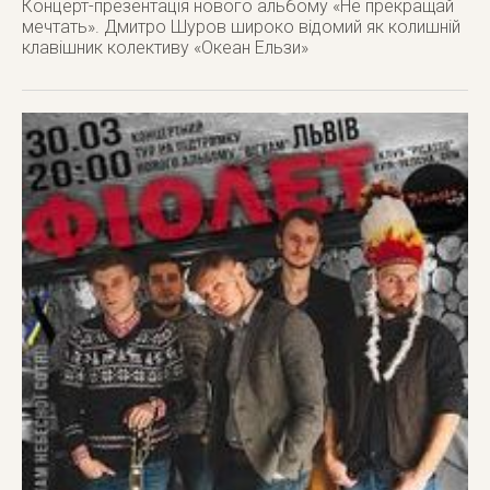
Концерт-презентація нового альбому «Не прекращай
мечтать». Дмитро Шуров широко відомий як колишній
клавішник колективу «Океан Ельзи»