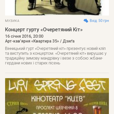
Вхід: 50 грн
МУЗИКА
Концерт гурту «Очеретяний Кіт»
16 січня 2016
, 20:00
Арт-кав’ярня «Квартира 35» / Дзиґа
Вінницький гурт «Очеретяний кіт» презентує новий кліп
та виступить з концертом. «Очеретяний кіт» вирушає у
традиційну зимову мандрівку і везе з собою жбани-
гердани нових і старих пісень