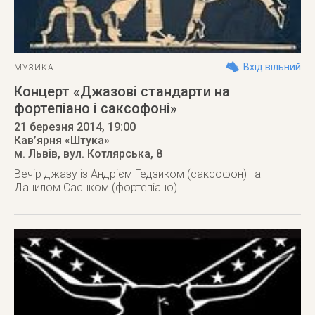
Вхід вільний
МУЗИКА
Концерт «Джазові стандарти на
фортепіано і саксофоні»
21 березня 2014
, 19:00
Кав’ярня «Штука»
м. Львів
,
вул. Котлярська, 8
Вечір джазу із Андрієм Гедзиком (саксофон) та
Данилом Саєнком (фортепіано)