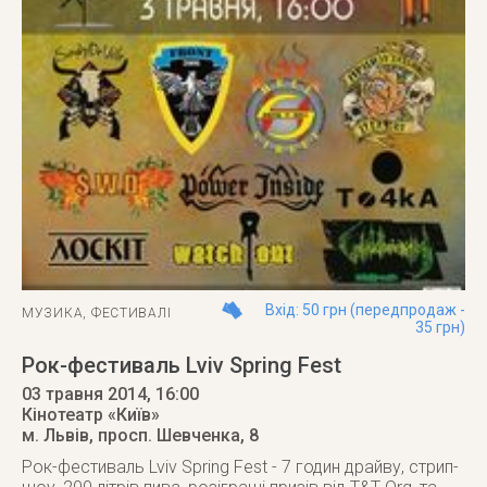
Вхід: 50 грн (передпродаж -
МУЗИКА
,
ФЕСТИВАЛІ
35 грн)
Рок-фестиваль Lviv Spring Fest
03 травня 2014
, 16:00
Кінотеатр «Київ»
м. Львів
,
просп. Шевченка, 8
Рок-фестиваль Lviv Spring Fest - 7 годин драйву, стрип-