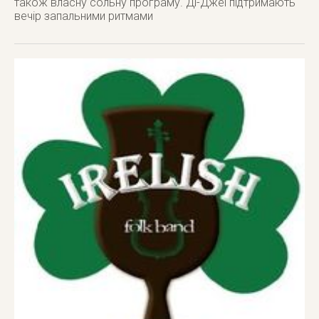
також власну сольну програму. Ді-Джеї підтримають
вечір запальними ритмами