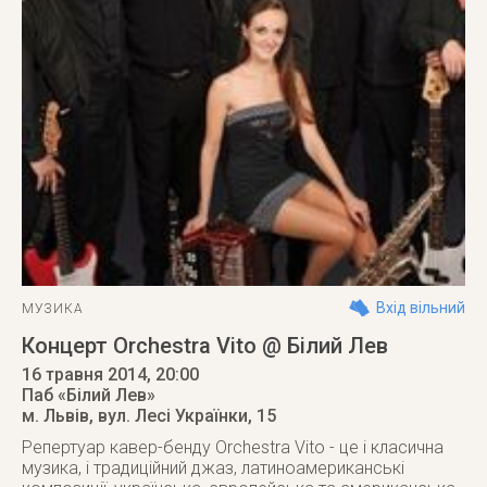
Вхід вільний
МУЗИКА
Концерт Orchestra Vito @ Білий Лев
16 травня 2014
, 20:00
Паб «Білий Лев»
м. Львів
,
вул. Лесі Українки, 15
Репертуар кавер-бенду Orchestra Vito - це і класична
музика, і традиційний джаз, латиноамериканські