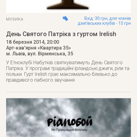
Вхід: 30 грн, для членів
МУЗИКА
дзиґівських клубів - 15 грн
День Святого Патріка з гуртом Irelish
18 березня 2014
, 20:00
Арт-кав'ярня «Квартира 35»
м. Львів
,
вул. Вірменська, 35
У Етноклубі Набутків святкуватимуть День Святого
Патріка. У програмі традиційні ірландські джиги, ріли та
польки. Гурт Irelish грає максимально близько до
правдивого пабного звучання