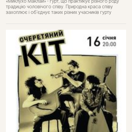
«Миклухо Маклай» - гурт, що практикує різного роду
традицію чоловічого співу. Природна краса співу
захоплює і об'єднує таких різних учасників гурту