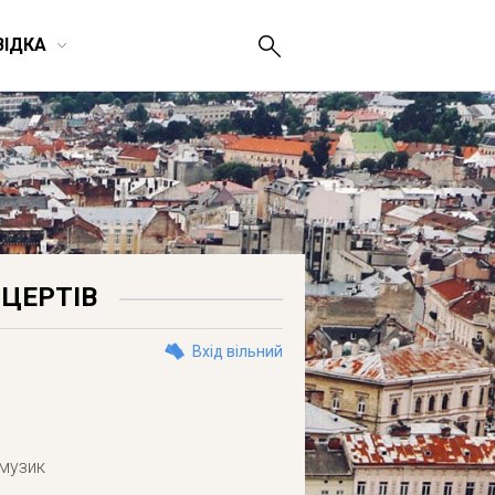
ВІДКА
НЦЕРТІВ
Вхід вільний
 музик