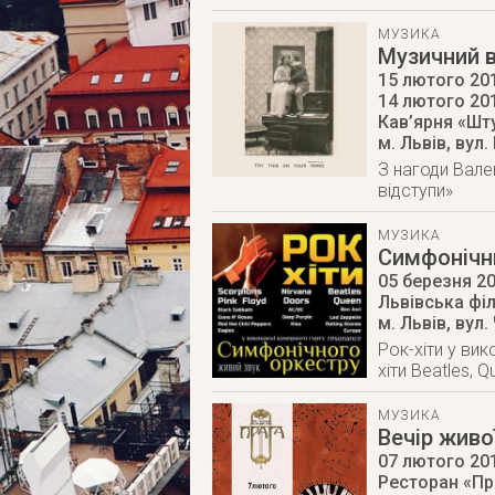
МУЗИКА
Музичний в
15 лютого 201
14 лютого 20
Кав’ярня «Шт
м. Львів
,
вул.
З нагоди Вале
відступи»
МУЗИКА
Симфонічни
05 березня 2
Львівська фі
м. Львів
,
вул.
Рок-хіти у ви
хіти Beatles, Q
МУЗИКА
Вечір живо
07 лютого 20
Ресторан «Пр