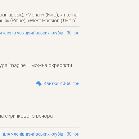
ківськ), «Merian» (Київ), «Internal
нія» (Рівне), «West Passion (Львів)
я членів усіх дзиґівських клубів - 30 грн
Dzyga imagine – можна окреслити
Квитки: 40-60 грн
ма скрипкового вечора,
н, для членів дзиґівських клубів - 30 грн