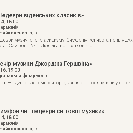
едеври віденських класиків»
14
, 18:00
лармонія
 Чайковського, 7
деври музичного класицизму: Симфонія-кончертанте для ду
та і Симфонія № 1 Людвіга ван Бетховена
Вечір музики Джорджа Гершвіна»
016
, 19:00
ціональна філармонія
н — один з тих композиторів, які вдало поєднували у своїй 
имфонічні шедеври світової музики»
14
, 18:00
лармонія
 Чайковського, 7