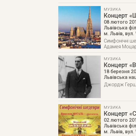
МУЗИКА
Концерт «Ш
08 лютого 20
Львівська фі
м. Львів
,
вул.
Симфонічні ше
Адамея Моцар
МУЗИКА
Концерт «
18 березня 2
Львівська на
Джордж Гершві
МУЗИКА
Концерт «С
02 лютого 20
Львівська фі
м. Львів
,
вул.