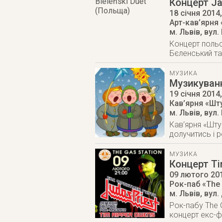
Концерт Ja
18 січня 2014
Арт-кав’ярня 
м. Львів
,
вул.
Концерт польсь
Бєленський та
МУЗИКА
Музикуванн
19 січня 2014
Кав’ярня «Шт
м. Львів
,
вул.
Кав’ярня «Шту
долучитись і р
МУЗИКА
Концерт Ti
09 лютого 20
Рок-паб «The 
м. Львів
,
вул.
Рок-пабу The 
концерт екс-ф