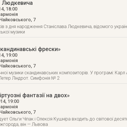
а Людкевича
14
, 18:00
лармонія
 Чайковського, 7
ів з дня народження Станіслава Людкевича, відомого украї
ської музики
Скандинавські фрески»
14
, 19:00
лармонія
 Чайковського, 7
чної музики скандинавських композиторів. У програмі: Карл 
Петер Ліндрот. Симфонія № 2
іртуозні фантазії на двох»
014
, 19:00
лармонія
 Чайковського, 7
дует Ольги Чіпак і Олексія Кушніра входить до світової деся
жгорода, він — Львова