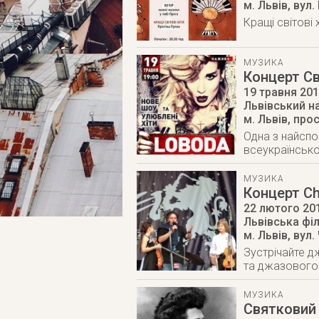
м. Львів
,
вул.
Кращі світові 
МУЗИКА
Концерт С
19 травня 20
Львівський н
м. Львів
,
прос
Одна з найспо
всеукраїнсько
МУЗИКА
Концерт Ch
22 лютого 20
Львівська фі
м. Львів
,
вул.
Зустрічайте д
та джазового 
МУЗИКА
Святковий 