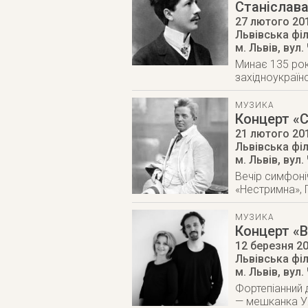
Станіслав
27 лютого 20
Львівська фі
м. Львів
,
вул.
Минає 135 рок
західноукраїн
МУЗИКА
Концерт «
21 лютого 20
Львівська фі
м. Львів
,
вул.
Вечір симфоні
«Нестримна», 
МУЗИКА
Концерт «В
12 березня 2
Львівська фі
м. Львів
,
вул.
Фортепіанний 
— мешканка У