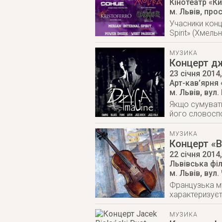
Кінотеатр «Ки
м. Львів
,
прос
Учасники конце
Spirit» (Хмель
МУЗИКА
Концерт дж
23 січня 2014
Арт-кав’ярня 
м. Львів
,
вул.
Якщо сумувати
його словосп
МУЗИКА
Концерт «В
22 січня 2014
Львівська фі
м. Львів
,
вул.
Французька му
характеризуєт
МУЗИКА