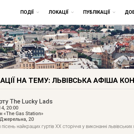
ПОДІЇ
ЛОКАЦІЇ
ПУБЛІКАЦІЇ
ДО
АЦІЇ НА ТЕМУ: ЛЬВІВСЬКА АФІША КО
рту The Lucky Lads
14
, 20:00
 «The Gas Station»
 Джерельна, 20
 пісень найкращих гуртів ХХ сторіччя у виконанні львівських