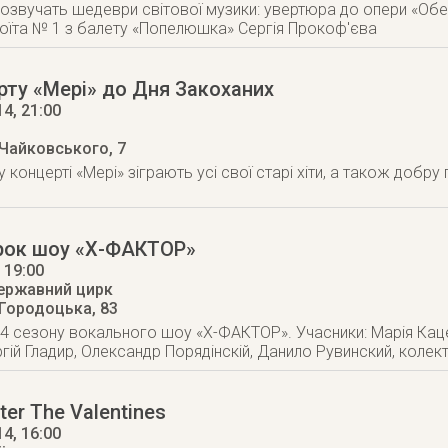
розвучать шедеври світової музики: увертюра до опери «Обе
юїта № 1 з балету «Попелюшка» Сергія Прокоф'єва
рту «Мері» до Дня Закоханих
14
, 21:00
 Чайковського, 7
 концерті «Мері» зіграють усі свої старі хіти, а також добру
ірок шоу «Х-ФАКТОР»
, 19:00
ержавний цирк
 Городоцька, 83
4 сезону вокального шоу «Х-ФАКТОР». Учасники: Марія Каце
гій Гладир, Олександр Порядінскій, Данило Рувинский, колекти
ter The Valentines
14
, 16:00