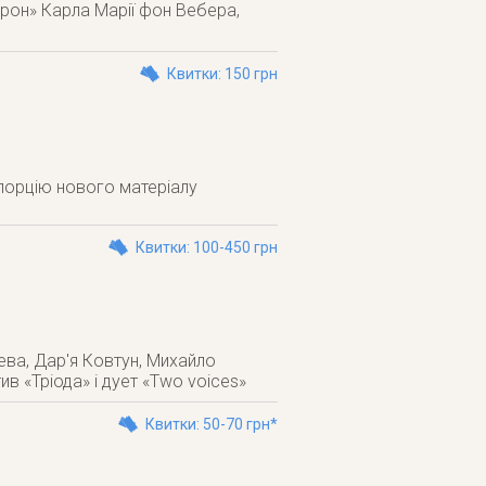
рон» Карла Марії фон Вебера,
Квитки: 150 грн
 порцію нового матеріалу
Квитки: 100-450 грн
ва, Дар'я Ковтун, Михайло
в «Тріода» і дует «Two voices»
Квитки: 50-70 грн*