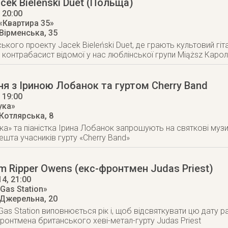
cek Bieleński Duet (Польща)
, 20:00
«Квартира 35»
 Вірменська, 35
кого проекту Jacek Bieleński Duet, де грають культовий гіта
 контрабасист відомої у нас люблінської групи Miąższ Каро
я з Іриною Лобанок та гуртом Cherry Band
, 19:00
ука»
 Котлярська, 8
ка» та піаністка Ірина Лобанок запрошують на святкові муз
ешта учасників гурту «Cherry Band»
m Ripper Owens (екс-фронтмен Judas Priest)
14
, 21:00
Gas Station»
 Джерельна, 20
Gas Station виповнюється рік і, щоб відсвяткувати цю дату 
ронтмена британського хеві-метал-гурту Judas Priest