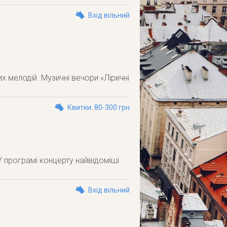
Вхід вільний
х мелодій. Музичні вечори «Ліричні
Квитки: 80-300 грн
У програмі концерту найвідоміші
Вхід вільний