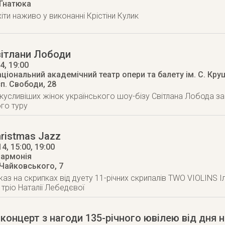
 Гнатюка
хіти наживо у виконанні Крістіни Кулик
вітлани Лободи
14
, 19:00
аціональний академічний театр опери та балету ім. С. Кр
п. Свободи, 28
кусливіших жінок українського шоу-бізу Світлана Лобода за
го туру
ristmas Jazz
14
, 15:00, 19:00
лармонія
 Чайковського, 7
жаз на скрипках від дуету 11-річних скрипалів TWO VIOLINS
тріо Наталії Лебедєвої
концерт з нагоди 135-річного ювілею від дня