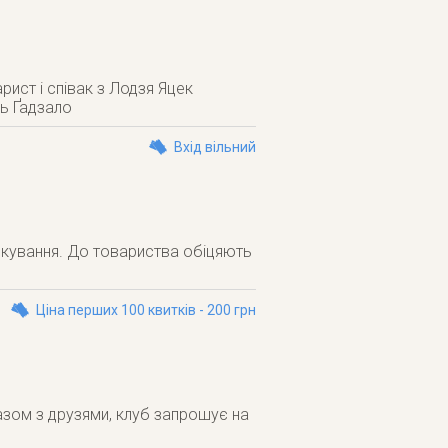
рист і співак з Лодзя Яцек
ль Ґадзало
Вхід вільний
икування. До товариства обіцяють
Ціна перших 100 квитків - 200 грн
разом з друзями, клуб запрошує на