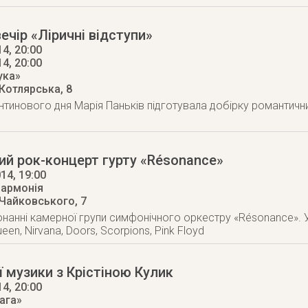
ечір «Ліричні відступи»
4, 20:00
14
, 20:00
ука»
 Котлярська, 8
нтинового дня Марія Паньків підготувала добірку романтични
й рок-концерт гурту «Résonance»
014
, 19:00
лармонія
 Чайковського, 7
конанні камерної групи симфонічного оркестру «Résonance». 
ueen, Nirvana, Doors, Scorpions, Pink Floyd
ї музики з Крістіною Кулик
14
, 20:00
ага»