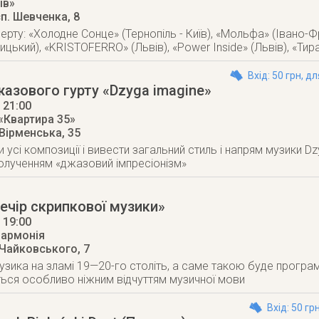
їв»
п. Шевченка, 8
рту: «Холодне Сонце» (Тернопіль - Київ), «Мольфа» (Івано-Фран
ницький), «KRISTOFERRO» (Львів), «Power Inside» (Львів), «Тира
Вхід: 50 грн, дл
азового гурту «Dzyga imagine»
, 21:00
«Квартира 35»
 Вірменська, 35
 усі композиції і вивести загальний стиль і напрям музики 
олученням «джазовий імпресіонізм»
ечір скрипкової музики»
, 19:00
лармонія
 Чайковського, 7
зика на зламі 19—20-го століть, а саме такою буде програ
ься особливо ніжним відчуттям музичної мови
Вхід: 50 гр