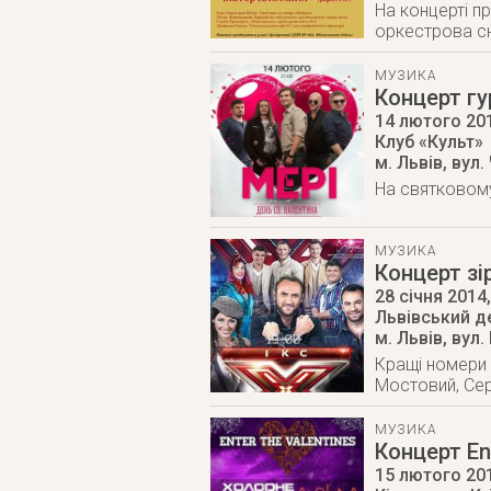
На концерті п
оркестрова с
МУЗИКА
Концерт гу
14 лютого 20
Клуб «Культ»
м. Львів
,
вул.
На святковому
МУЗИКА
Концерт з
28 січня 2014
Львівський д
м. Львів
,
вул.
Кращі номери 
Мостовий, Сер
МУЗИКА
Концерт En
15 лютого 20