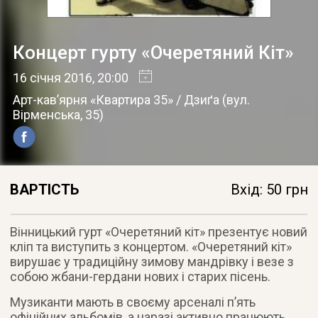
Концерт гурту «Очеретяний Кіт»
16 січня 2016
, 20:00
Арт-кав’ярня «Квартира 35» / Дзиґа
(
вул.
Вірменська, 35
)
ВАРТІСТЬ
Вхід: 50 грн
Вінницький гурт «Очеретяний кіт» презентує новий
кліп та виступить з концертом. «Очеретяний кіт»
вирушає у традиційну зимову мандрівку і везе з
собою жбани-гердани нових і старих пісень.
Музиканти мають в своєму арсеналі п’ять
офіційних альбомів, а наразі активно працюють