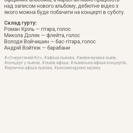
над записом нового альбому, дебютне відео з
якого можна буде побачити на концерті в суботу.
Склад гурту:
Роман Кріль — гітара, голос
Микола Доляк — флейта, голос
Володя Войчишин — бас-гітара, голос
Андрій Войтюк — барабани
#
«Очеретяний Кіт»
, #
афіша львова
, #
жива музика львів
,
#
концерт у львові
, #
львів афіша
, #
львівська афіша концертів
,
#
музична афіша львова
, #
рекомендуємо музику