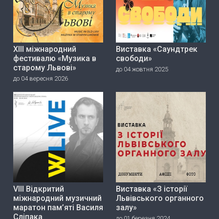
ХІІІ міжнародний
Виставка «Саундтрек
фестивалю «Музика в
свободи»
старому Львові»
до 04 жовтня 2025
до 04 вересня 2026
VIII Відкритий
Виставка «З історії
міжнародний музичний
Львівського органного
маратон пам’яті Василя
залу»
Сліпака
до 01 березня 2024