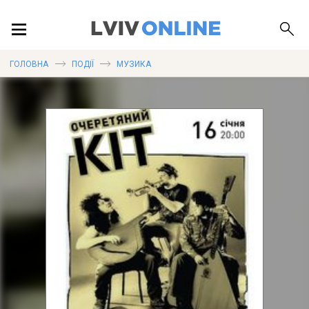
ПОДІЇ
ГОЛОВНА
ПОДІЇ
МУЗИКА
ЛОКАЦІЇ
ПУБЛІКАЦІЇ
ДОВІДКА