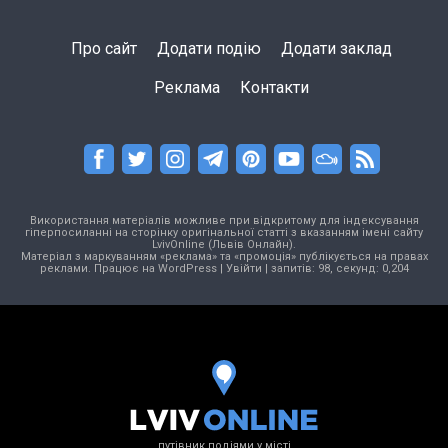
Про сайт
Додати подію
Додати заклад
Реклама
Контакти
Використання матеріалів можливе при відкритому для індексування
гіперпосиланні на сторінку оригінальної статті з вказанням імені сайту
LvivOnline (Львів Онлайн).
Матеріал з маркуванням «реклама» та «промоція» публікується на правах
реклами. Працює на
WordPress
|
Увійти
| запитів: 98, секунд: 0,204
путівник подіями у місті