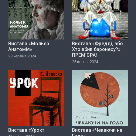
Вистава «Мольєр.
Вистава «Фредді, або
Анатомія»
Хто вбив баронесу?».
ПРЕМ’ЄРА!
28 червня 2024
25 квітня 2024
Вистава «Урок»
Вистава «Чекаючи на
Ґодо»