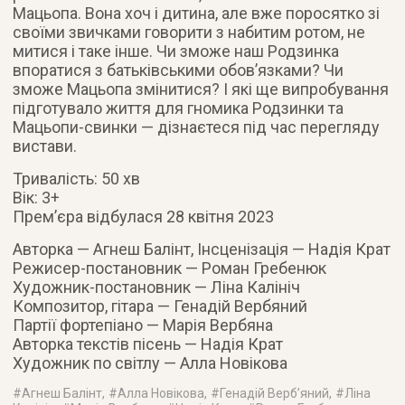
Мацьопа. Вона хоч і дитина, але вже поросятко зі
своїми звичками говорити з набитим ротом, не
митися і таке інше. Чи зможе наш Родзинка
впоратися з батьківськими обовʼязками? Чи
зможе Мацьопа змінитися? І які ще випробування
підготувало життя для гномика Родзинки та
Мацьопи-свинки — дізнаєтеся під час перегляду
вистави.
Тривалість: 50 хв
Вік: 3+
Прем’єра відбулася 28 квітня 2023
Авторка — Агнеш Балінт, Інсценізація — Надія Крат
Режисер-постановник — Роман Гребенюк
Художник-постановник — Ліна Калініч
Композитор, гітара — Генадій Вербяний
Партії фортепіано — Марія Вербяна
Авторка текстів пісень — Надія Крат
Художник по світлу — Алла Новікова
#
Агнеш Балінт
, #
Алла Новікова
, #
Генадій Верб’яний
, #
Ліна