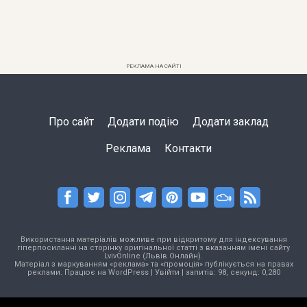
РЕКЛАМА НА САЙТІ
Про сайт
Додати подію
Додати заклад
Реклама
Контакти
Використання матеріалів можливе при відкритому для індексування
гіперпосиланні на сторінку оригінальної статті з вказанням імені сайту
LvivOnline (Львів Онлайн).
Матеріал з маркуванням «реклама» та «промоція» публікується на правах
реклами. Працює на
WordPress
|
Увійти
| запитів: 98, секунд: 0,280