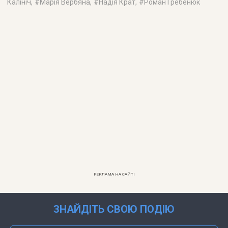
Калініч
, #
Марія Вербяна
, #
Надія Крат
, #
Роман Гребенюк
РЕКЛАМА НА САЙТІ
ЗНАЙДІТЬ СВОЮ ПОДІЮ