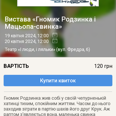
Вистава «Гномик Родзинка і
Мацьопа-свинка»
19 квітня 2024
, 12:00
20 квітня 2024
, 12:00
Театр «І люди, і ляльки»
(
вул. Фредра, 6
)
ВАРТІСТЬ
120 грн
Купити квиток
Гномик Родзинка жив собі у своїй чепурненькій
хатинці тихим, спокійним життям. Часом до нього
заходив зіграти в партію шахів його друг Крук. Аж
раптом зʼявляється вона, маленька свинка