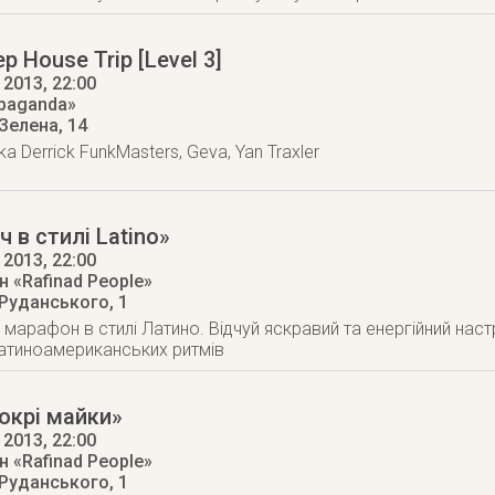
p House Trip [Level 3]
 2013
, 22:00
opaganda»
 Зелена, 14
ka Derrick FunkMasters, Geva, Yan Traxler
ч в стилі Latino»
 2013
, 22:00
 «Rafinad People»
 Руданського, 1
арафон в стилі Латино. Відчуй яскравий та енергійний настрі
атиноамериканських ритмів
окрі майки»
 2013
, 22:00
 «Rafinad People»
 Руданського, 1