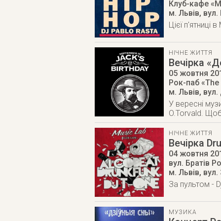
Клуб-кафе «M
м. Львів
,
вул.
Цієї п'ятниці 
НІЧНЕ ЖИТТЯ
Вечірка «
05 жовтня 20
Рок-паб «The 
м. Львів
,
вул.
У вересні муз
O.Torvald. Що
НІЧНЕ ЖИТТЯ
Вечірка Dr
04 жовтня 20
вул. Братів Р
м. Львів
,
вул.
За пультом - D
МУЗИКА