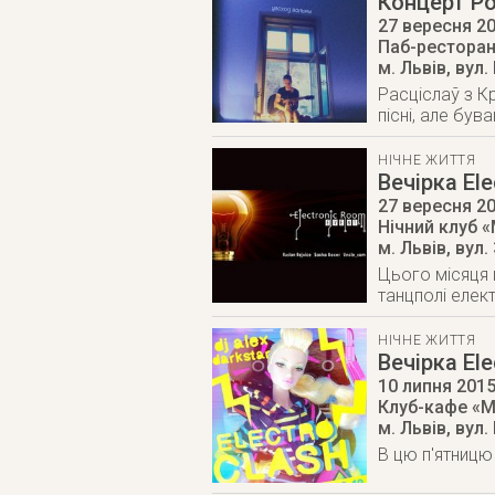
Концерт Р
27 вересня 2
Паб-ресторан
м. Львів
,
вул.
Расціслаў з К
пісні, але був
НІЧНЕ ЖИТТЯ
Вечірка El
27 вересня 2
Нічний клуб «
м. Львів
,
вул.
Цього місяця 
танцполі елек
НІЧНЕ ЖИТТЯ
Вечірка Ele
10 липня 201
Клуб-кафе «M
м. Львів
,
вул.
В цю п'ятницю 