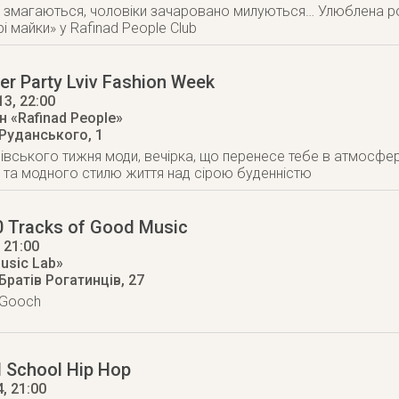
 змагаються, чоловіки зачаровано милуються… Улюблена роз
і майки» у Rafinad People Club
er Party Lviv Fashion Week
13
, 22:00
 «Rafinad People»
 Руданського, 1
ьвівського тижня моди, вечірка, що перенесе тебе в атмосфер
 та модного стилю життя над сірою буденністю
0 Tracks of Good Music
, 21:00
usic Lab»
 Братів Рогатинців, 27
 Gooch
d School Hip Hop
4
, 21:00