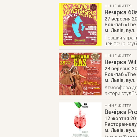
НІЧНЕ ЖИТТЯ
Вечірка 6
27 вересня 2
Рок-паб «The 
м. Львів
,
вул.
Перший україн
цей вечір клу
НІЧНЕ ЖИТТЯ
Вечірка Wil
28 вересня 2
Рок-паб «The 
м. Львів
,
вул.
Атмосфера для
актори студії
НІЧНЕ ЖИТТЯ
Вечірка Pr
12 жовтня 20
Ресторан-кл
м. Львів
,
вул.