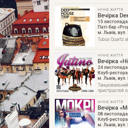
НІЧНЕ ЖИТТЯ
Вечірка Dee
15 листопада
Паті-бар «Pr
м. Львів
,
вул.
Tubus Quartz a
НІЧНЕ ЖИТТЯ
Вечірка «Ні
24 листопада
Клуб-ресторан
м. Львів
,
вул.
Танцювальний м
пристрастей л
НІЧНЕ ЖИТТЯ
Вечірка «М
08 листопада
Клуб-ресторан
м. Львів
,
вул.