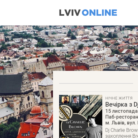
НІЧНЕ ЖИТТЯ
Вечірка з D
15 листопада
Паб-ресторан
м. Львів
,
вул.
Dj Charlie Br
захоплення Br