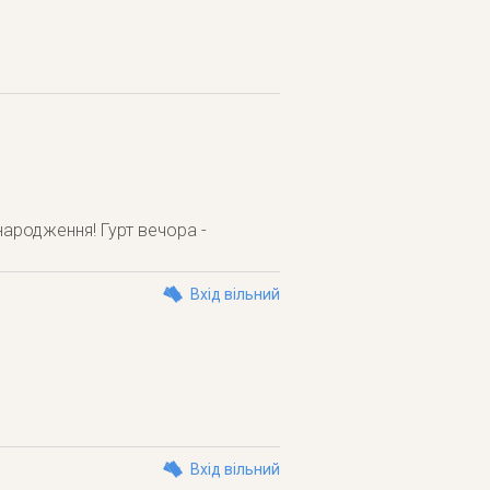
ародження! Гурт вечора -
Вхід вільний
Вхід вільний