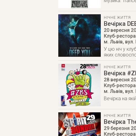
Музика: Trance
НІЧНЕ ЖИТТЯ
Вечірка DE
20 вересня 2
Клуб-ресторан
м. Львів
,
вул.
У цю ніч у клу
яких словоспо
НІЧНЕ ЖИТТЯ
Вечірка #
28 вересня 2
Клуб-ресторан
м. Львів
,
вул.
Вечірка на які
НІЧНЕ ЖИТТЯ
Вечірка The
29 березня 2
Клуб-ресторан