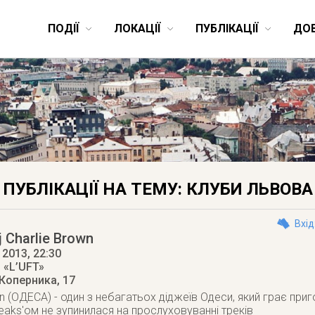
ПОДІЇ
ЛОКАЦІЇ
ПУБЛІКАЦІЇ
ДО
ПУБЛІКАЦІЇ НА ТЕМУ: КЛУБИ ЛЬВОВА
Вхід
j Charlie Brown
 2013
, 22:30
 «L’UFT»
 Коперника, 17
own (ОДЕСА) - один з небагатьох діджеїв Одеси, який грає пр
eaks'ом не зупинилася на прослуховуванні треків