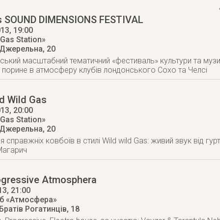
0s SOUND DIMENSIONS FESTIVAL
013
, 19:00
Gas Station»
 Джерельна, 20
ський масштабний тематичний «фестиваль» культури та музик
б порине в атмосферу клубів лондонського Сохо та Челсі
d Wild Gas
013
, 20:00
Gas Station»
 Джерельна, 20
 справжніх ковбоїв в стилі Wild wild Gas: живий звук від гур
 Магарич
ogressive Atmosphera
13
, 21:00
уб «Атмосфера»
 Братів Рогатинців, 18