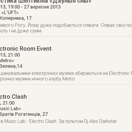
остика Шептикіна «Дзіўныя сны»
013
, 19:00
- 27 вересня 2013
 «L’UFT»
 Коперника, 17
ривого Рогу. Йому дуже подобається співати. Співає свої пісн
ають і не дуже сумні
ectronic Room Event
013
, 21:00
Metro»
 Зелена,14
шанувальники електронної музики збираються на Electronic 
тронної музики нічного клубу Metro
ctro Clash
5
, 21:00
usic Lab»
 Братів Рогатинців, 27
в Music Lab - Electro Clash. За пультом Dj Alex Darkstar