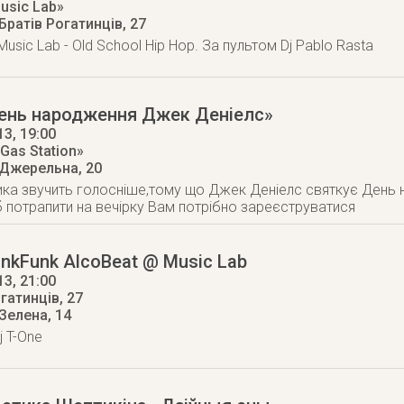
usic Lab»
 Братів Рогатинців, 27
в Music Lab - Old School Hip Hop. За пультом Dj Pablo Rasta
День народження Джек Деніелс»
13
, 19:00
Gas Station»
 Джерельна, 20
ика звучить голосніше,тому що Джек Деніелс святкує День н
б потрапити на вечірку Вам потрібно зареєструватися
unkFunk AlcoBeat @ Music Lab
13
, 21:00
огатинців, 27
 Зелена, 14
j T-One