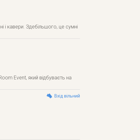
і і кавери. Здебільшого, це сумні
Room Event, який відбуваєть на
Вхід вільний