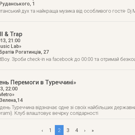
 Руданського, 1
танський дух та найкраща музика від особливого гостя- Dj 
ll & Trap
013
, 21:00
usic Lab»
 Братів Рогатинців, 27
tBoy. Зроби check-in на facebook до 00:00 та отримай безк
ень Перемоги в Туреччині»
13
, 22:00
Metro»
 Зелена,14
день Туреччина відзначає одне зі своїх найбільших державн
ayrami). Клуб влаштовує вечірку солідарності
‹
1
2
3
4
›
»