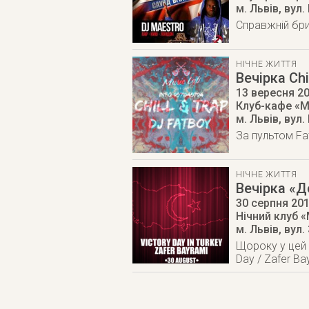
м. Львів
,
вул.
Справжній бри
НІЧНЕ ЖИТТЯ
Вечірка Chi
13 вересня 2
Клуб-кафе «M
м. Львів
,
вул.
За пультом Fa
НІЧНЕ ЖИТТЯ
Вечірка «Д
30 серпня 20
Нічний клуб «
м. Львів
,
вул.
Щороку у цей 
Day / Zafer B