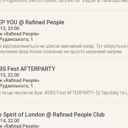
, Progressive, Electro house, за участю: Vayzer & Tarantula Ne
EP YOU @ Rafinad People
013
, 23:00
 «Rafinad People»
 Руданського, 1
бі відбуватиметься не цілком звичайний захід. Тут зберуться і
лучення deep house позначає не просто музичний напрям
ZBS Fest AFTERPARTY
013
, 22:00
 «Rafinad People»
 Руданського, 1
й ти ще ніколи не був- #ZBS Fest AFTERPARTY- Dj Tapolsky та 
 Spirit of London @ Rafinad People Club
014
, 22:00
 «Rafinad People»