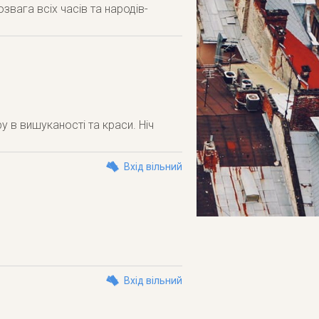
вага всіх часів та народів-
у в вишуканості та краси. Ніч
Вхід вільний
Вхід вільний