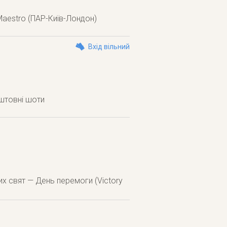
Maestro (ПАР-Київ-Лондон)
Вхід вільний
оштовні шоти
их свят — День перемоги (Victory