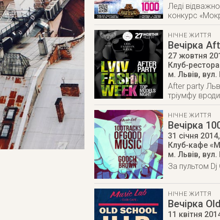
Леді відважно
конкурс «Мокр
НІЧНЕ ЖИТТЯ
Вечірка Aft
27 жовтня 20
Клуб-ресторан
м. Львів
,
вул.
After party Л
тріумфу вроди
НІЧНЕ ЖИТТЯ
Вечірка 10
31 січня 2014
Клуб-кафе «M
м. Львів
,
вул.
За пультом Dj
НІЧНЕ ЖИТТЯ
Вечірка Ol
11 квітня 201