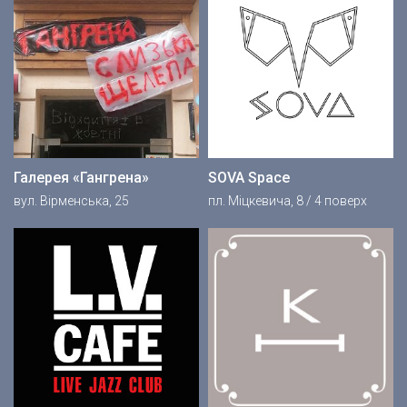
Галерея «Гангрена»
SOVA Space
вул. Вірменська, 25
пл. Міцкевича, 8 / 4 поверх