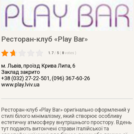
Ресторан-клуб «Play Bar»
1.7
/
5
(
8
votes
)
м. Львів
, проїзд Крива Липа, 6
Заклад закрито
+38 (032) 27-22-501, (096) 367-60-26
www.play.lviv.ua
Ресторан-клуб «Play Bar» оригінально оформлений у
стилі білого мінімалізму, який створює особливу
естетичну атмосферу внутрішнього простору. Вдень
тут подають витончені страви італійської та