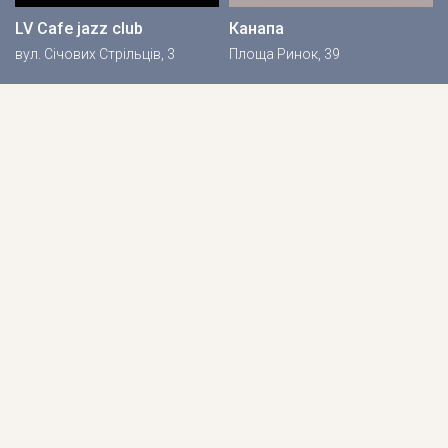
LV Cafe jazz club
Канапа
вул. Січових Стрільців, 3
Площа Ринок, 39