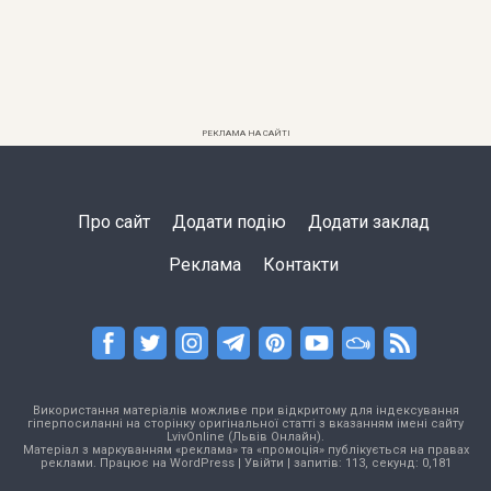
РЕКЛАМА НА САЙТІ
Про сайт
Додати подію
Додати заклад
Реклама
Контакти
Використання матеріалів можливе при відкритому для індексування
гіперпосиланні на сторінку оригінальної статті з вказанням імені сайту
LvivOnline (Львів Онлайн).
Матеріал з маркуванням «реклама» та «промоція» публікується на правах
реклами. Працює на
WordPress
|
Увійти
| запитів: 113, секунд: 0,181