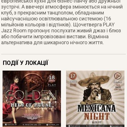
європейської кухні для бізнес-ланчу або дружньої
зустрічі. А ввечері атмосфера змінюється на нічний
клуб, з прекрасним танцполом, обладнаним
найсучаснішою освітлювальною системою (16
мільйонів кольорів і відтінків). Щочетверга PLAY
Jazz Room пропонує послухати живий джаз і блюз
або побачити імпровізовані вистави. Відмінна
альтернатива для шикарного нічного життя.
ПОДІЇ У ЛОКАЦІЇ