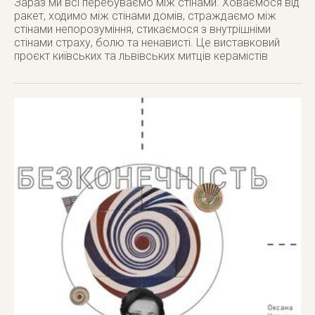
Зараз ми всі перебуваємо між стінами. Ховаємося від
ракет, ходимо між стінами домів, страждаємо між
стінами непорозуміння, стикаємося з внутрішніми
стінами страху, болю та ненависті. Це виставковий
проєкт київських та львівських митців керамістів