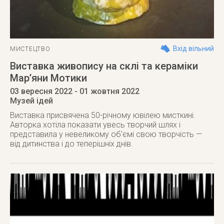
Вхід вільний
МИСТЕЦТВО
Виставка живопису на склі та кераміки
Мар’яни Мотики
03 вересня 2022
- 01 жовтня 2022
Музей ідей
Виставка присвячена 50-річному ювілею мисткині.
Авторка хотіла показати увесь творчий шлях і
представила у невеликому об'ємі свою творчість —
від дитинства і до теперішніх днів.