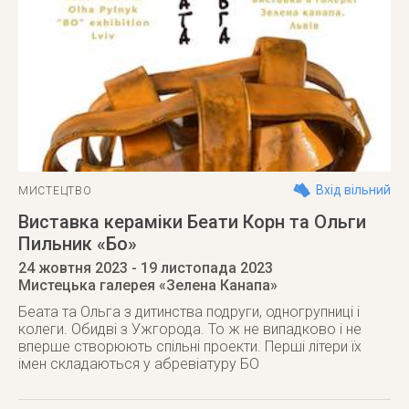
Вхід вільний
МИСТЕЦТВО
Виставка кераміки Беати Корн та Ольги
Пильник «Бо»
24 жовтня 2023
- 19 листопада 2023
Мистецька галерея «Зелена Канапа»
Беата та Ольга з дитинства подруги, одногрупниці і
колеги. Обидві з Ужгорода. То ж не випадково і не
вперше створюють спільні проекти. Перші літери їх
імен складаються у абревіатуру БО