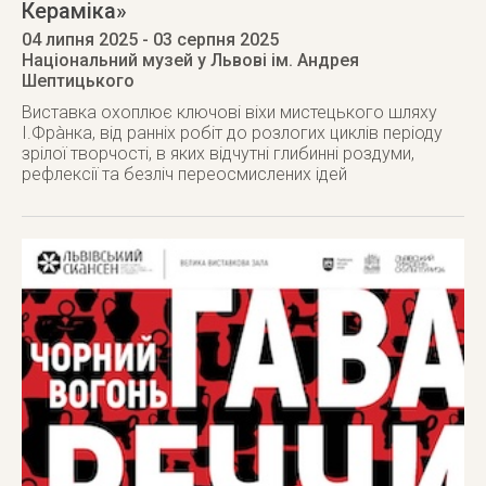
Кераміка»
04 липня 2025
- 03 серпня 2025
Національний музей у Львові ім. Андрея
Шептицького
Виставка охоплює ключові віхи мистецького шляху
І.Фрàнка, від ранніх робіт до розлогих циклів періоду
зрілої творчості, в яких відчутні глибинні роздуми,
рефлексії та безліч переосмислених ідей