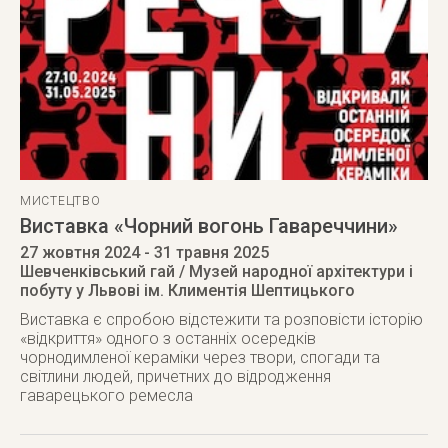
МИСТЕЦТВО
Виставка «Чорний вогонь Гавареччини»
27 жовтня 2024
- 31 травня 2025
Шевченківський гай / Музей народної архітектури і
побуту у Львові ім. Климентія Шептицького
Виставка є спробою відстежити та розповісти історію
«відкриття» одного з останніх осередків
чорнодимленої кераміки через твори, спогади та
світлини людей, причетних до відродження
гаварецького ремесла