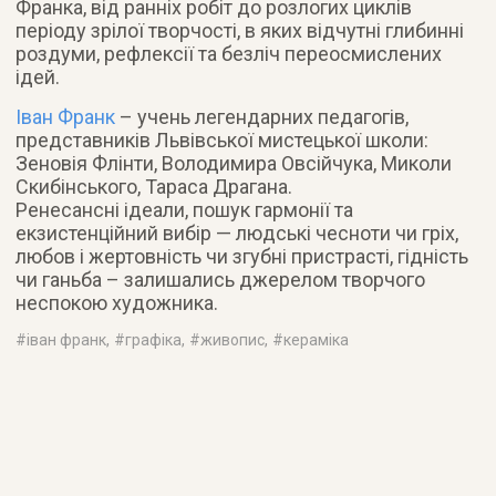
Франка, від ранніх робіт до розлогих циклів
періоду зрілої творчості, в яких відчутні глибинні
роздуми, рефлексії та безліч переосмислених
ідей.
Іван Франк
– учень легендарних педагогів,
представників Львівської мистецької школи:
Зеновія Флінти, Володимира Овсійчука, Миколи
Скибінського, Тараса Драгана.
Ренесансні ідеали, пошук гармонії та
екзистенційний вибір — людські чесноти чи гріх,
любов і жертовність чи згубні пристрасті, гідність
чи ганьба – залишались джерелом творчого
неспокою художника.
#
іван франк
, #
графіка
, #
живопис
, #
кераміка