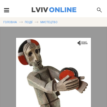
ПОДІЇ
ГОЛОВНА
ПОДІЇ
МИСТЕЦТВО
ЛОКАЦІЇ
ПУБЛІКАЦІЇ
ДОВІДКА