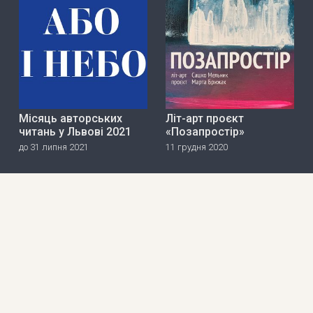
Місяць авторських
Літ-арт проєкт
читань у Львові 2021
«Позапростір»
до 31 липня 2021
11 грудня 2020