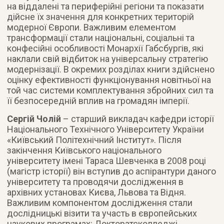
на віддалені та периферійні регіони та показати
дійсне їх значення для конкретних територій
модерної Європи. Важливим елементом
трансформації стали національні, соціальні та
конфесійні особливості Монархії Габсбургів, які
наклали свій відбиток на універсальну стратегію
модернізації. В окремих розділах книги здійснено
оцінку ефективності функціонування новітньої на
той час системи комплектування збройних сил та
її безпосередній вплив на громадян імперії.
Сергій Чолій
– старший викладач кафедри історії
Національного Технічного Університету України
«Київський Політехнічний Інститут». Після
закінчення Київського національного
університету імені Тараса Шевченка в 2008 році
(магістр історії) він вступив до аспірантури даного
університету та проводячи дослідження в
архівних установах Києва, Львова та Відня.
Важливим компонентом дослідження стали
дослідницькі візити та участь в європейських
наукових програмах: Докторатсколледжі