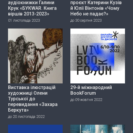
аудіокнижки Галини
проєкт Катерини Кузів
Крук «БУКWAR. Книга
й Юлії Вінтонів «Чому
віршів 2013-2023»
Небо не падає?»
01 листопада 2023
до 30 серпня 2023
Виставка ілюстрацій
29-й міжнародний
художниці Олени
BookForum
Турської до
до 09 жовтня 2022
перевидання «Захара
Беркута»
до 20 листопада 2022