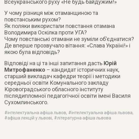
Всеукраїнського руху «Не будь байдужим!»
У чому різниця між отаманщиною та
повстанським рухом?
Як поляки використали повстання отамана
Володимира Оскілка проти УГА?
Чому повстанські отамани не зуміли об’єднатися?
Де вперше прозвучало вітання: «Слава Україні!» і
якою була відповідь?
Відповіді на ці та інші запитання дасть
Юрій
Митрофаненко
– кандидат історичних наук,
старший викладач кафедри теорії і методики
середньої освіти Комунального закладу
Кіровоградського обласного інституту
післядипломної педагогічної освіти імені Василя
Сухомлинського.
#
інтелектуальна афіша львов
, #
інтелектуальна афіша львова
,
#
афіша лекцій у львові
, #
літературна афіша львова