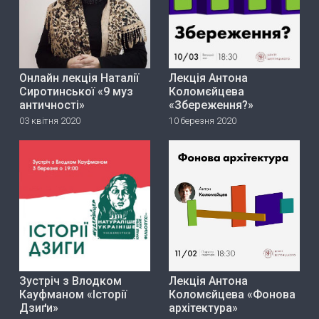
Онлайн лекція Наталії
Лекція Антона
Сиротинської «9 муз
Коломєйцева
античності»
«Збереження?»
03 квітня 2020
10 березня 2020
Зустріч з Влодком
Лекція Антона
Кауфманом «Історії
Коломєйцева «Фонова
Дзиґи»
архітектура»