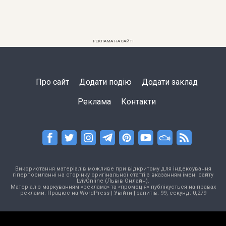
РЕКЛАМА НА САЙТІ
Про сайт
Додати подію
Додати заклад
Реклама
Контакти
Використання матеріалів можливе при відкритому для індексування
гіперпосиланні на сторінку оригінальної статті з вказанням імені сайту
LvivOnline (Львів Онлайн).
Матеріал з маркуванням «реклама» та «промоція» публікується на правах
реклами. Працює на
WordPress
|
Увійти
| запитів: 99, секунд: 0,279