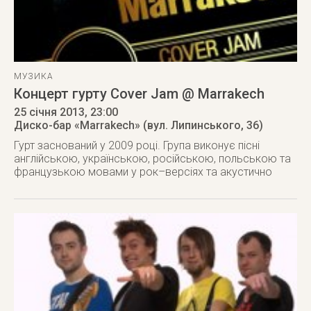
МУЗИКА
Концерт гурту Cover Jam @ Marrakech
25 січня 2013
, 23:00
Диско-бар «Marrakech» (вул. Липинського, 36)
Гурт заснований у 2009 році. Група виконує пісні
англійською, українською, російською, польською та
французькою мовами у рок–версіях та акустично