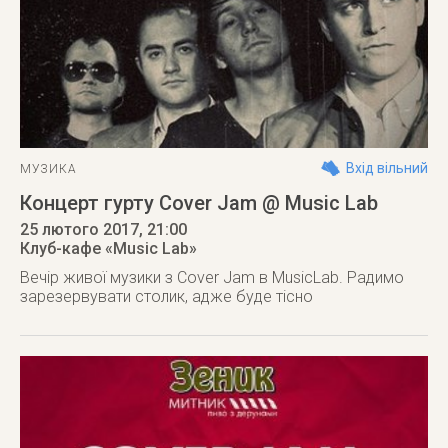
Вхід вільний
МУЗИКА
Концерт гурту Cover Jam @ Music Lab
25 лютого 2017
, 21:00
Клуб-кафе «Music Lab»
Вечір живої музики з Cover Jam в MusicLab. Радимо
зарезервувати столик, адже буде тісно