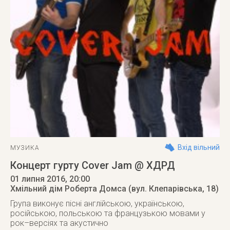
Вхід вільний
МУЗИКА
Концерт гурту Cover Jam @ ХДРД
01 липня 2016
, 20:00
Хмільний дім Роберта Домса (вул. Клепарівська, 18)
Група виконує пісні англійською, українською,
російською, польською та французькою мовами у
рок–версіях та акустично