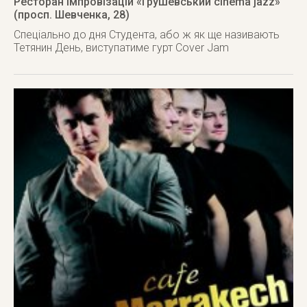
Ресторан імпровізацій «Грушевський cinema jazz»
(просп. Шевченка, 28)
Спеціально до дня Студента, або ж як ще називають
Тетянин День, виступатиме гурт Cover Jam