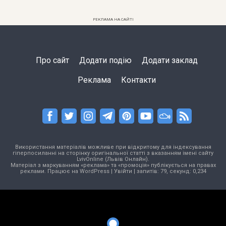
РЕКЛАМА НА САЙТІ
Про сайт
Додати подію
Додати заклад
Реклама
Контакти
Використання матеріалів можливе при відкритому для індексування
гіперпосиланні на сторінку оригінальної статті з вказанням імені сайту
LvivOnline (Львів Онлайн).
Матеріал з маркуванням «реклама» та «промоція» публікується на правах
реклами. Працює на
WordPress
|
Увійти
| запитів: 79, секунд: 0,234