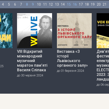
4
5
6
7
8
9
10
11
12
13
14
15
16
17
18
19
20
21
VIII Відкритий
Виставка «З
Дев’я
міжнародний
історії
фести
музичний
Львівського
елект
маратон пам’яті
органного залу»
музик
025
Василя Сліпака
ELECT
до 01 березня 2024
2023: 
до 30 червня 2024
ландш
до 06 се