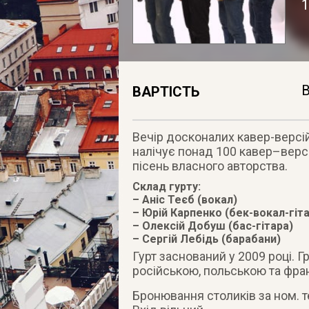
В
ВАРТІСТЬ
Вечір досконалих кавер-версій
налічує понад 100 кавер–версій
пісень власного авторства.
Склад гурту:
– Аніс Теєб (вокал)
– Юрій Карпенко (бек-вокал-гіт
– Олексій Добуш (бас-гітара)
– Сергій Лебідь (барабани)
Гурт заснований у 2009 році. Г
російською, польською та фра
Бронювання столиків за ном. те