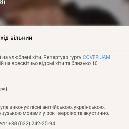
18
)
хід вільний
 на улюблені хіти. Репертуар гурту
COVER JAM
 на всесвітньо відомі хіти та близько 10
ара)
рупа виконує пісні англійською, українською,
нцузькою мовами у рок–версіях та акустично.
л.: +38 (032) 242-25-94