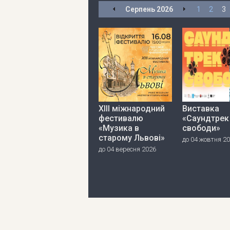
Серпень
2026
1
2
3
ХІІІ міжнародний
Виставка
фестивалю
«Саундтрек
«Музика в
свободи»
старому Львові»
до 04 жовтня 2
до 04 вересня 2026