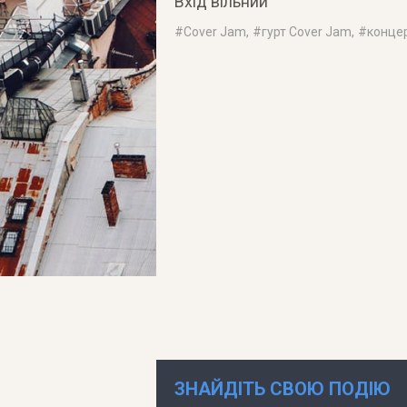
Вхід вільний
#
Cover Jam
, #
гурт Cover Jam
, #
конце
ЗНАЙДІТЬ СВОЮ ПОДІЮ