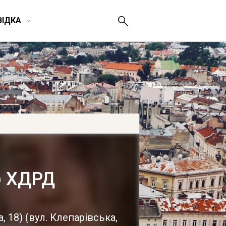
ВІДКА
@ ХДРД
, 18)
(
вул. Клепарівська,