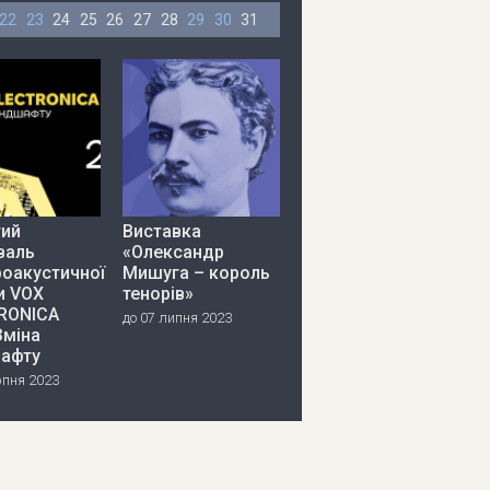
22
23
24
25
26
27
28
29
30
31
тий
Виставка
валь
«Олександр
роакустичної
Мишуга – король
и VOX
тенорів»
RONICA
до 07 липня 2023
Зміна
афту
рпня 2023