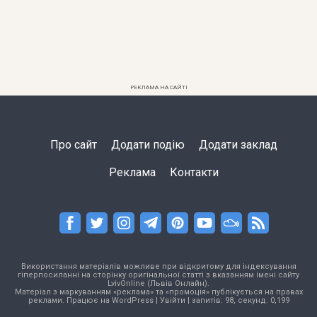
РЕКЛАМА НА САЙТІ
Про сайт
Додати подію
Додати заклад
Реклама
Контакти
Використання матеріалів можливе при відкритому для індексування
гіперпосиланні на сторінку оригінальної статті з вказанням імені сайту
LvivOnline (Львів Онлайн).
Матеріал з маркуванням «реклама» та «промоція» публікується на правах
реклами. Працює на
WordPress
|
Увійти
| запитів: 98, секунд: 0,199