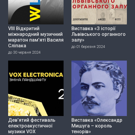
VIII Відкритий
Виставка «З історії
міжнародний музичний
Львівського органного
маратон пам’яті Василя
залу»
Сліпака
до 01 березня 2024
до 30 червня 2024
Дев’ятий фестиваль
Виставка «Олександр
електроакустичної
Мишуга – король
музики VOX
тенорів»