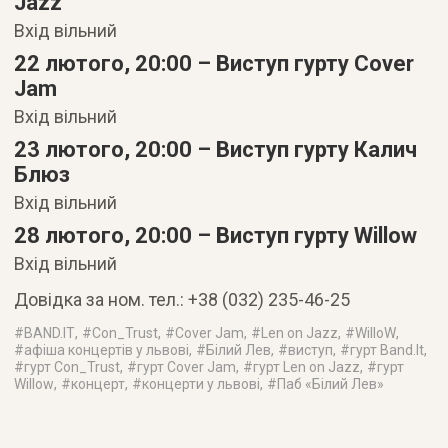
Jazz
Вхід вільний
22 лютого, 20:00 –
Виступ гурту Cover
Jam
Вхід вільний
23 лютого, 20:00 – Виступ гурту Калич
Блюз
Вхід вільний
28 лютого, 20:00 –
Виступ гурту Willow
Вхід вільний
Довідка за ном. тел.: +38 (032) 235-46-25
#
BAND.IT
, #
Con_Trust
, #
Cover Jam
, #
Len on Jazz
, #
WilloW
,
#
афіша концертів у львові
, #
Білий Лев
, #
виступ
, #
гурт Band.It
,
#
гурт Con_Trust
, #
гурт Cover Jam
, #
гурт Len on Jazz
, #
гурт
Willow
, #
концерт
, #
концерти у львові
, #
Паб «Білий Лев»