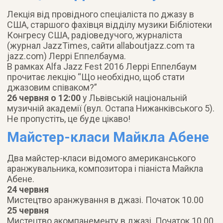
Лекція від провідного спеціаліста по джазу в
США, старшого фахівця відділу музики Бібліотеки
Конгресу США, радіоведучого, журналіста
(журнал JazzTimes, сайти allaboutjazz.com та
jazz.com) Леррі Еппелбаума.
В рамках Alfa Jazz Fest 2016 Леррі Еппелбаум
прочитає лекцію “Що необхідно, щоб стати
джазовим співаком?”
26 червня о 12:00
у Львівській національній
музичній академії (вул. Остапа Нижанківського 5).
Не пропустіть, це буде цікаво!
Майстер-класи Майкла Абене
Два майстер-класи відомого американського
аранжувальника, композитора і піаніста Майкла
Абене.
24 червня
Мистецтво аранжування в джазі. Початок 10.00
25 червня
Мистецтво акомпанементу в джазі. Початок 10.00