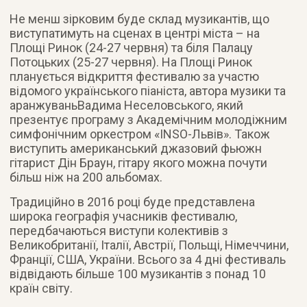
Не менш зірковим буде склад музикантів, що
виступатимуть на сценах в центрі міста – на
Площі Ринок (24-27 червня) та біля Палацу
Потоцьких (25-27 червня). На Площі Ринок
планується відкриття фестивалю за участю
відомого українського піаніста, автора музики та
аранжуваньВадима Неселовського, який
презентує програму з Академічним молодіжним
симфонічним оркестром «ІNSO-Львів». Також
виступить американський джазовий фьюжн
гітарист Дін Браун, гітару якого можна почути
більш ніж на 200 альбомах.
Традиційно в 2016 році буде представлена
широка географія учасників фестивалю,
передбачаються виступи колективів з
Великобританії, Італії, Австрії, Польщі, Німеччини,
Франції, США, України. Всього за 4 дні фестиваль
відвідають більше 100 музикантів з понад 10
країн світу.