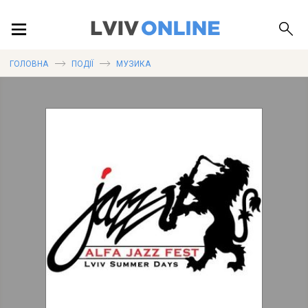
ПОДІЇ
ГОЛОВНА
ПОДІЇ
МУЗИКА
ЛОКАЦІЇ
ПУБЛІКАЦІЇ
ДОВІДКА