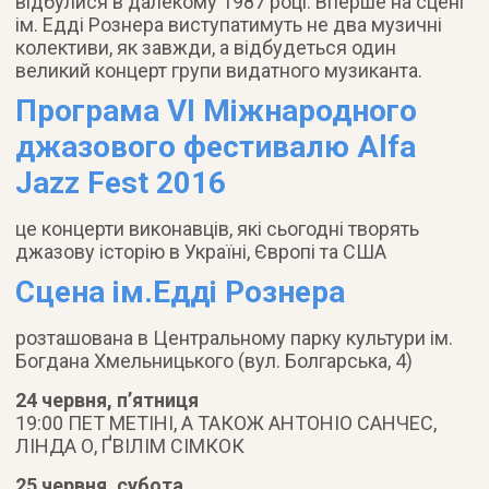
відбулися в далекому 1987 році. Вперше на сцені
ім. Едді Рознера виступатимуть не два музичні
колективи, як завжди, а відбудеться один
великий концерт групи видатного музиканта.
Програма VI Міжнародного
джазового фестивалю Alfa
Jazz Fest 2016
це концерти виконавців, які сьогодні творять
джазову історію в Україні, Європі та США
Сцена ім.Едді Рознера
розташована в Центральному парку культури ім.
Богдана Хмельницького (вул. Болгарська, 4)
24 червня, п’ятниця
19:00 ПЕТ МЕТІНІ, А ТАКОЖ АНТОНІО САНЧЕС,
ЛІНДА О, ҐВІЛІМ СІМКОК
25 червня, субота