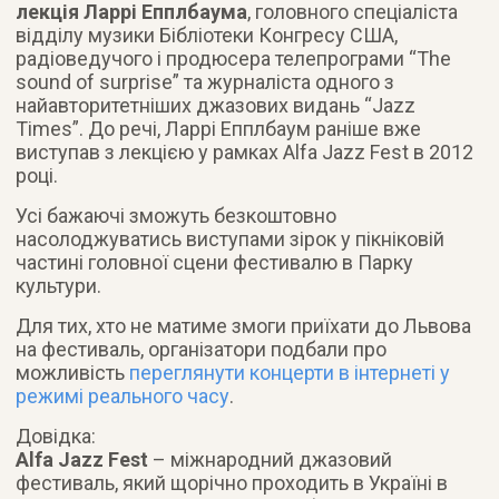
лекція Ларрі Епплбаума
, головного спеціаліста
відділу музики Бібліотеки Конгресу США,
радіоведучого і продюсера телепрограми “The
sound of surprise” та журналіста одного з
найавторитетніших джазових видань “Jazz
Times”. До речі, Ларрі Епплбаум раніше вже
виступав з лекцією у рамках Alfa Jazz Fest в 2012
році.
Усі бажаючі зможуть безкоштовно
насолоджуватись виступами зірок у пікніковій
частині головної сцени фестивалю в Парку
культури.
Для тих, хто не матиме змоги приїхати до Львова
на фестиваль, організатори подбали про
можливість
переглянути концерти в інтернеті у
режимі реального часу
.
Довідка:
Alfa Jazz Fest
– міжнародний джазовий
фестиваль, який щорічно проходить в Україні в