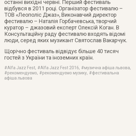
останні вихідні червні. Перший фестиваль
відбувся в 2011 році. Організатор фестивалю –
ТОВ «Леополіс Джаз», Виконавчий директор
фестивалю – Наталія Горбачевська, творчий
куратор – джазовий експерт Олексій Коган. В
Консультаційну раду фестивалю входять відомі
люди, серед яких музикант Святослав Вакарчук.
Щорічно фестиваль відвідує більше 40 тисяч
гостей з України та іноземних країн.
#
Alfa Jazz Fest
, #
Alfa Jazz Fest 2016
, #
музична афіша львова
,
#
рекомендуємо
, #
рекомендуємо музику
, #
фестивальна
афіша львова