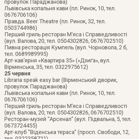
провулок Параджанова)
Львiвська копальня кави (пл. Ринок, 10, тел.
0676706106)
Правда. Beer Theatre (пл. Ринок, 32, тел.
0503744986)
Перший гриль ресторан М’яса i Справедливостi
(вул. Валова, 20, тел. 0504302826, 0676702510)
Пивна ресторацiя Кумпель (вул. Чорновола, 2 б,
тел. 0689989995)
Арт-кав’ярня «Квартира 35» («Дзиґа», вул.
Вiрменська, 35, тел. 0322975612)
25 червня
Libraria speak easy bar (Вiрменський дворик,
провулок Параджанова)
Львiвська копальня кави (пл. Ринок, 10, тел.
0676706106)
Перший гриль ресторан М’яса i Справедливостi
(вул. Валова, 20, тел. 0504302826, 0676702510)
Ресторан-музей “Арсенал” (вул. Пiдвальна, 5, тел.
0673724455)
Арт-клуб “Вiденська тераса” (просп. Свободи, 12,
тел. 0322358721)