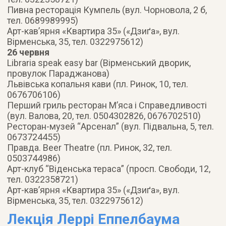
Пивна ресторацiя Кумпель (вул. Чорновола, 2 б,
тел. 0689989995)
Арт-кав’ярня «Квартира 35» («Дзиґа», вул.
Вiрменська, 35, тел. 0322975612)
26 червня
Libraria speak easy bar (Вiрменський дворик,
провулок Параджанова)
Львiвська копальня кави (пл. Ринок, 10, тел.
0676706106)
Перший гриль ресторан М’яса i Справедливостi
(вул. Валова, 20, тел. 0504302826, 0676702510)
Ресторан-музей “Арсенал” (вул. Пiдвальна, 5, тел.
0673724455)
Правда. Beer Theatre (пл. Ринок, 32, тел.
0503744986)
Арт-клуб “Вiденська тераса” (просп. Свободи, 12,
тел. 0322358721)
Арт-кав’ярня «Квартира 35» («Дзиґа», вул.
Вiрменська, 35, тел. 0322975612)
Лекція Леррі Еппелбаума