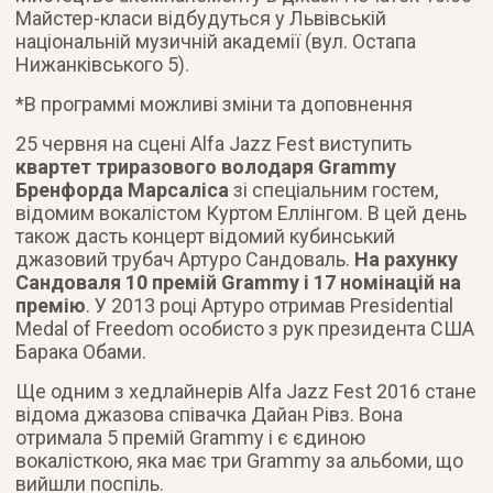
Майстер-класи відбудуться у Львівській
національній музичній академії (вул. Остапа
Нижанківського 5).
*В программі можливі зміни та доповнення
25 червня на сцені Alfa Jazz Fest виступить
квартет триразового володаря Grammy
Бренфорда Марсаліса
зі спеціальним гостем,
відомим вокалістом Куртом Еллінгом. В цей день
також дасть концерт відомий кубинський
джазовий трубач Артуро Сандоваль.
На рахунку
Сандоваля 10 премій Grammy і 17 номінацій на
премію
. У 2013 році Артуро отримав Presidential
Medal of Freedom особисто з рук президента США
Барака Обами.
Ще одним з хедлайнерів Alfa Jazz Fest 2016 стане
відома джазова співачка Дайан Рівз. Вона
отримала 5 премій Grammy і є єдиною
вокалісткою, яка має три Grammy за альбоми, що
вийшли поспіль.