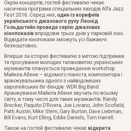
Окрім концертів, гостей фестивалю чекає
насичена програма спеціальних заходів Alfa Jazz
Fest 2016. Серед них,
один із корифеїв
українського джазового руху Леонід
Гольдштейн проведе серію джазових
кінопоказів
впродовж трьох днів у парковій зоні.
Відвідати кінопокази зможуть усі бажаючі
безкоштовно.
Вперше за історію фестивалю з метою підтримки
та просування молодих талановитих українських
музикантів планується проведення workshop
Майкла Абене – відомого піаніста, композитора і
аранжувальника одного з найвідоміших
європейських біг-бендів: WDR Big Band.
Аранжування Майкла Абене звучать по всьому
світу, в тому числі для таких музикантів: Randy
Brecker, Paquito D’Rivera, Joe Lovano, John Scofield,
Patti Austin, Mike Stern, Gary Burton, Dave Liebman,
Bill Evans, Kurt Elling, Eddie Daniels, Tom Harrell.
Також на гостей фестивалю чекає
відкрита