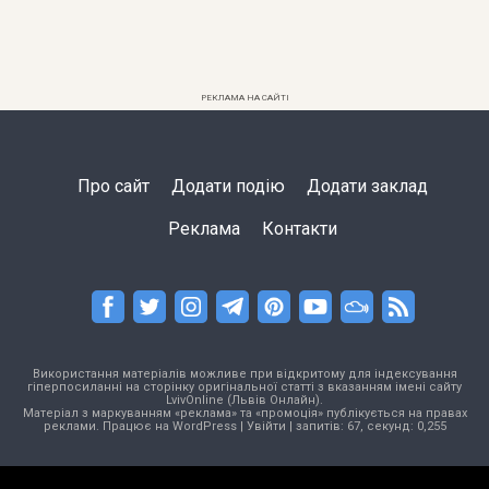
РЕКЛАМА НА САЙТІ
Про сайт
Додати подію
Додати заклад
Реклама
Контакти
Використання матеріалів можливе при відкритому для індексування
гіперпосиланні на сторінку оригінальної статті з вказанням імені сайту
LvivOnline (Львів Онлайн).
Матеріал з маркуванням «реклама» та «промоція» публікується на правах
реклами. Працює на
WordPress
|
Увійти
| запитів: 67, секунд: 0,255