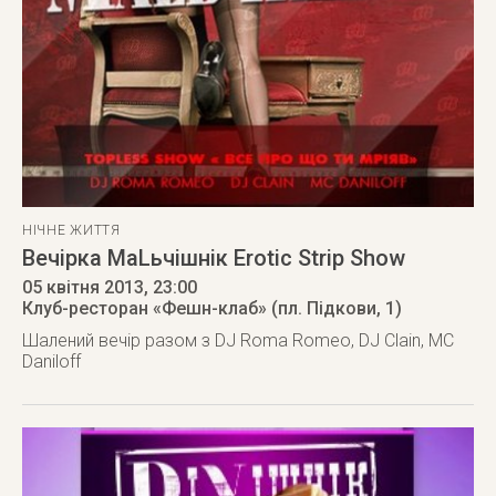
НІЧНЕ ЖИТТЯ
Вечірка МаLьчішнік Erotic Strip Show
05 квітня 2013
, 23:00
Клуб-ресторан «Фешн-клаб» (пл. Підкови, 1)
Шалений вечір разом з DJ Roma Romeo, DJ Clain, MC
Daniloff