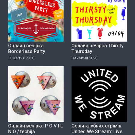
Онлайн вечірка
Онлайн вечірка Thirsty
Borderless Party
Thursday
10 квітня 2020
09 квітня 2020
Онлайн вечірка P O V I L
Серія клубних стрімів
N O / techija
United We Stream: Live