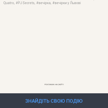
Quatro
, #
PJ Secrets
, #
вечірка
, #
вечірки у Львові
РЕКЛАМА НА САЙТІ
ЗНАЙДІТЬ СВОЮ ПОДІЮ