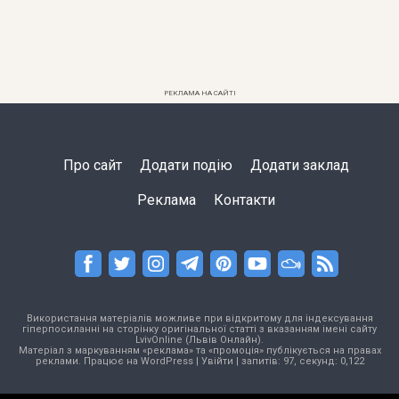
РЕКЛАМА НА САЙТІ
Про сайт
Додати подію
Додати заклад
Реклама
Контакти
Використання матеріалів можливе при відкритому для індексування
гіперпосиланні на сторінку оригінальної статті з вказанням імені сайту
LvivOnline (Львів Онлайн).
Матеріал з маркуванням «реклама» та «промоція» публікується на правах
реклами. Працює на
WordPress
|
Увійти
| запитів: 97, секунд: 0,122