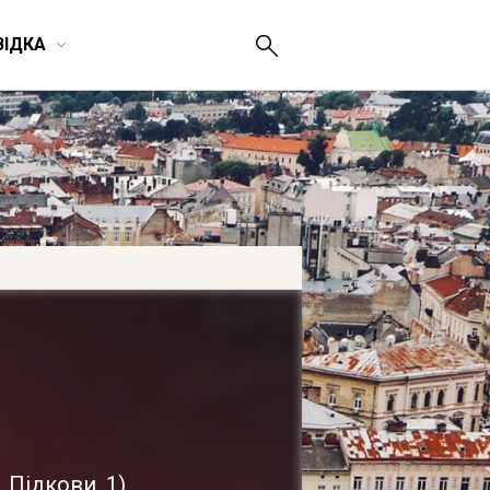
ВІДКА
. Підкови, 1
)