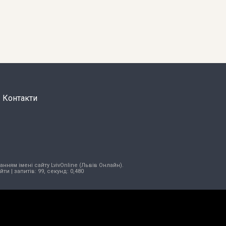
Контакти
нням імені сайту LvivOnline (Львів Онлайн).
ійти
| запитів: 99, секунд: 0,480