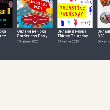
рка
Онлайн вечірка
Онлайн вечірка
Онлайн
iree
Borderless Party
Thirsty Thursday
O V I L
10 квітня 2020
09 квітня 2020
06 квітн