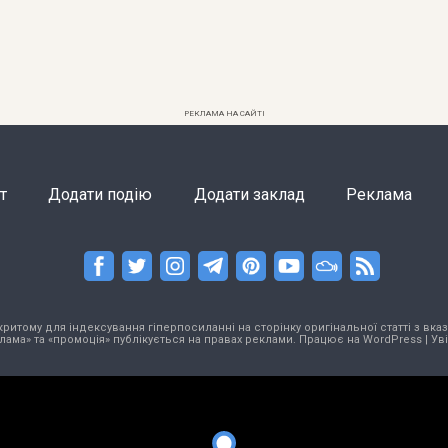
РЕКЛАМА НА САЙТІ
т
Додати подію
Додати заклад
Реклама
тому для індексування гіперпосиланні на сторінку оригінальної статті з вказа
лама» та «промоція» публікується на правах реклами. Працює на
WordPress
|
Ув