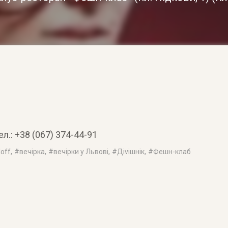
л.: +38 (067) 374-44-91
loff
, #
вечірка
, #
вечірки у Львові
, #
Діvішнік
, #
Фешн-клаб