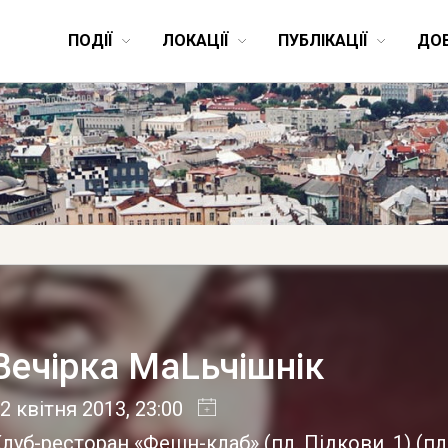
ПОДІЇ
ЛОКАЦІЇ
ПУБЛІКАЦІЇ
ДО
Вечірка МаLьчішнік
2 квітня 2013
, 23:00
луб-ресторан «Фешн-клаб» (пл. Підкови, 1)
(
пл