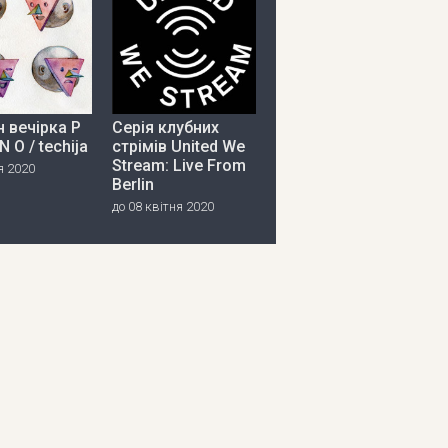
 вечірка P
Серія клубних
 N O / techija
стрімів United We
Stream: Live From
я 2020
Berlin
до 08 квітня 2020