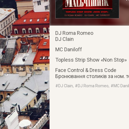
DJ Roma Romeo
DJ Clain
MC Daniloff
Topless Strip Show «Non Stop»
Face Control & Dress Code
Бронювання столиків за ном. те
#
DJ Clain
, #
DJ Roma Romeo
, #
MC Dani