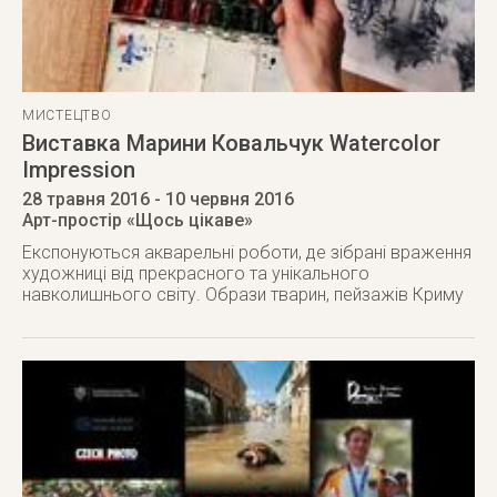
МИСТЕЦТВО
Виставка Марини Ковальчук Watercolor
Impression
28 травня 2016
- 10 червня 2016
Арт-простір «Щось цікаве»
Експонуються акварельні роботи, де зібрані враження
художниці від прекрасного та унікального
навколишнього світу. Образи тварин, пейзажів Криму