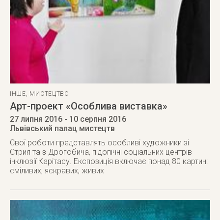
ІНШЕ
,
МИСТЕЦТВО
Арт-проект «Особлива виставка»
27 липня 2016
- 10 серпня 2016
Львівський палац мистецтв
Свої роботи представлять особливі художники зі
Стрия та з Дрогобича, підопічні соціальних центрів
інклюзії Карітасу. Експозиція включає понад 80 картин:
сміливих, яскравих, живих