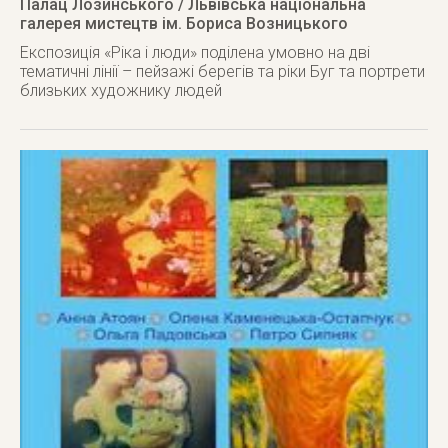
Палац Лозинського / Львівська національна
галерея мистецтв ім. Бориса Возницького
Експозиція «Ріка і люди» поділена умовно на дві
тематичні лінії – пейзажі берегів та ріки Буг та портрети
близьких художнику людей