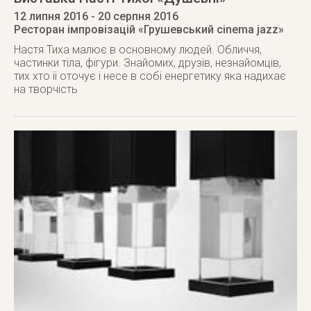
12 липня 2016
- 20 серпня 2016
Ресторан імпровізацій «Грушевський cinema jazz»
Настя Тиха малює в основному людей. Обличчя,
частинки тіла, фігури. Знайомих, друзів, незнайомців,
тих хто її оточує і несе в собі енергетику яка надихає
на творчість