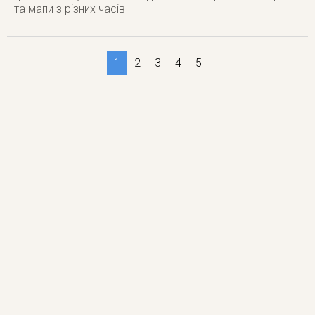
та мапи з різних часів
1
2
3
4
5