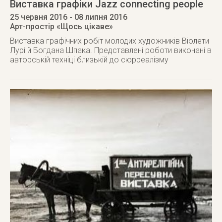
Виставка графіки Jazz connecting people
25 червня 2016
- 08 липня 2016
Арт-простір «Щось цікаве»
Виставка графічних робіт молодих художників Віолети
Лурі й Богдана Шпака. Представлені роботи виконані в
авторській техніці близькій до сюрреалізму