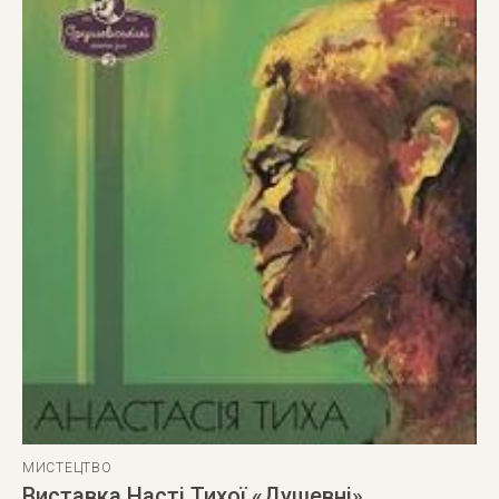
МИСТЕЦТВО
Виставка Насті Тихої «Душевні»