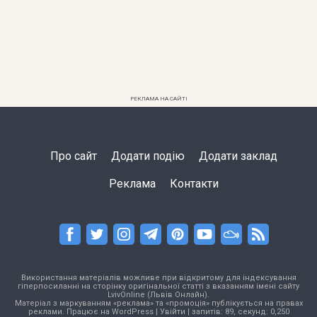
РЕКЛАМА НА САЙТІ
Про сайт
Додати подію
Додати заклад
Реклама
Контакти
Використання матеріалів можливе при відкритому для індексування
гіперпосиланні на сторінку оригінальної статті з вказанням імені сайту
LvivOnline (Львів Онлайн).
Матеріал з маркуванням «реклама» та «промоція» публікується на правах
реклами. Працює на
WordPress
|
Увійти
| запитів: 89, секунд: 0,250