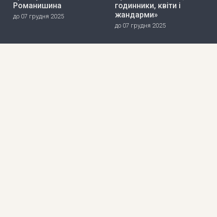
Романишина
годинники, квіти і
жандарми»
до 07 грудня 2025
до 07 грудня 2025