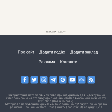
РЕКЛАМА НА САЙТІ
Про сайт
Додати подію
Додати заклад
Реклама
Контакти
Використання матеріалів можливе при відкритому для індексування
гіперпосиланні на сторінку оригінальної статті з вказанням імені сайту
LvivOnline (Львів Онлайн).
Матеріал з маркуванням «реклама» та «промоція» публікується на правах
реклами. Працює на
WordPress
|
Увійти
| запитів: 98, секунд: 0,214