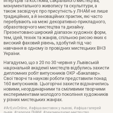
інтер’єрів та костюма, сакрального мистецтва,
монументального живопису та скульптури, а
також засвідчує про присутність у ЛНАМ не лише
традиційних, а й інноваційних практик, які часто
перебувають на межі декоративно-прикладного,
образотворчого мистецтва та дизайну.
Презентовано широкий діапазон художніх форм,
тем, ідей, технік та жанрів, спільною рисою яких є
високий фаховий рівень, здобутий під час
навчання в одному із провідних мистецьких ВНЗ
України.
Нагадуємо, що з 20 по 30 червня у Львівській
національній академії мистецтв відбулись захисти
дипломних робіт випускників ОКР «Бакалавр».
Свої творчі та наукові роботи представили понад
160 випускників. Цьогорічні захисти відзначились
новими, неординарними та сміливими творчими
експериментами молодого покоління художників
у різних мистецьких жанрах.
#
ArtLvivOnline
, #
афіша виставок у львові
, #
афіша галерей
львів
, #
галерея ЛНАМ
, #
рекомендуємо мистецтво