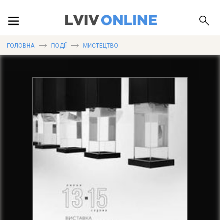
ПОДІЇ
ГОЛОВНА
ПОДІЇ
МИСТЕЦТВО
ЛОКАЦІЇ
ПУБЛІКАЦІЇ
ДОВІДКА