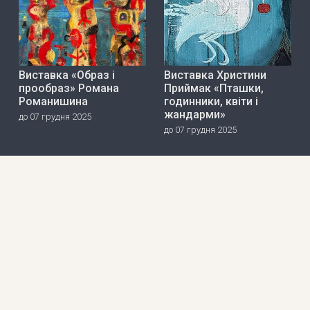
Виставка «Образ і
Виставка Христини
прообраз» Романа
Приймак «Пташки,
Романишина
годинники, квіти і
жандарми»
до 07 грудня 2025
до 07 грудня 2025