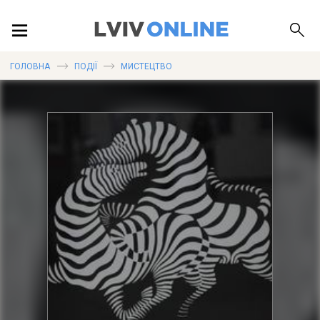
ПОДІЇ
ГОЛОВНА
ПОДІЇ
МИСТЕЦТВО
ЛОКАЦІЇ
ПУБЛІКАЦІЇ
ДОВІДКА