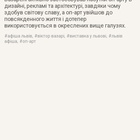
дизайні, рекламі та архітектурі, завдяки чому
здобув світову славу, а оп-арт увійшов до
повсякденного життя і дотепер
використовується в окреслених вище галузях.
#
афіша львів
, #
віктор вазарі
, #
виставка у львові
, #
львів
афіша
, #
оп-арт