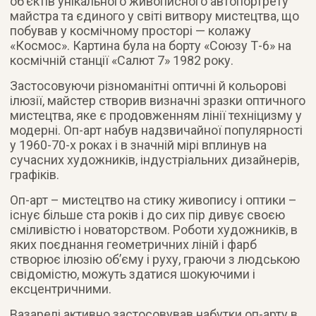
об’єктів унікального живописного автопортрету
майстра та єдиного у світі витвору мистецтва, що
побував у космічному просторі — колажу
«Космос». Картина була на борту «Союзу Т-6» на
космічній станції «Салют 7» 1982 року.
Застосовуючи різноманітні оптичні й кольорові
ілюзії, майстер створив визначні зразки оптичного
мистецтва, яке є продовженням лінії техніцизму у
модерні. Оп-арт набув надзвичайної популярності
у 1960-70-х роках і в значній мірі вплинув на
сучасних художників, індустріальних дизайнерів,
графіків.
Оп-арт – мистецтво на стику живопису і оптики –
існує більше ста років і до сих пір дивує своєю
сміливістю і новаторством. Роботи художників, в
яких поєднання геометричних ліній і фарб
створює ілюзію об’єму і руху, граючи з людською
свідомістю, можуть здатися шокуючими і
ексцентричними.
Вазарелі активно застосовував набутки оп-арту в