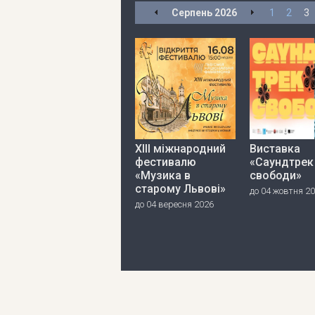
Серпень
2026
1
2
3
ХІІІ міжнародний
Виставка
фестивалю
«Саундтрек
«Музика в
свободи»
старому Львові»
до 04 жовтня 2
до 04 вересня 2026