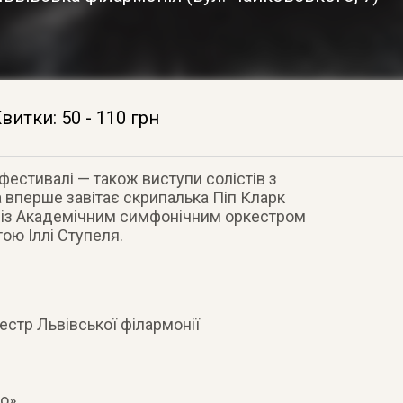
витки: 50 - 110 грн
естивалі — також виступи солістів з
 вперше завітає скрипалька Піп Кларк
ь із Академічним симфонічним оркестром
тою Іллі Ступеля.
стр Львівської філармонії
co»