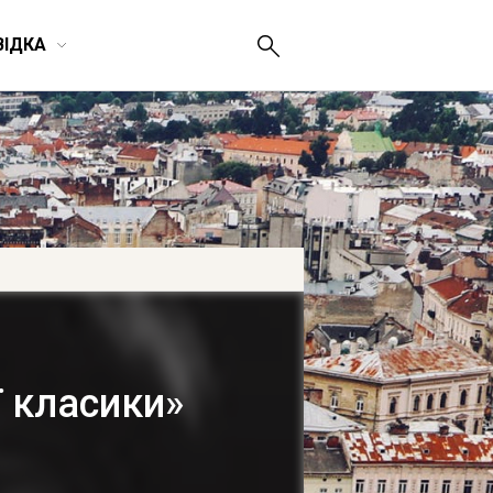
ВІДКА
ї класики»