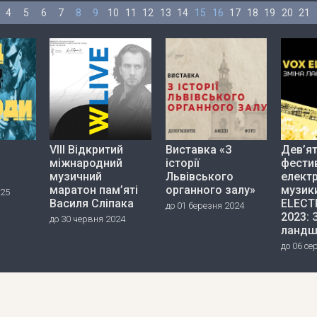
4
5
6
7
8
9
10
11
12
13
14
15
16
17
18
19
20
21
VIII Відкритий
Виставка «З
Дев’я
міжнародний
історії
фести
музичний
Львівського
елект
маратон пам’яті
органного залу»
музик
025
Василя Сліпака
ELECT
до 01 березня 2024
2023: 
до 30 червня 2024
ландш
до 06 се