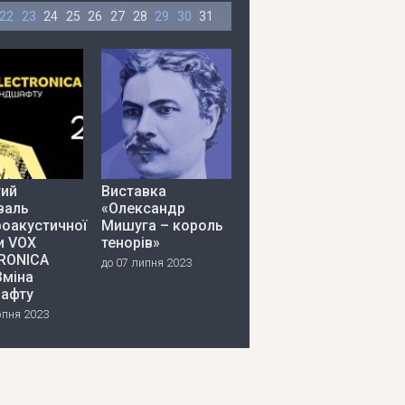
22
23
24
25
26
27
28
29
30
31
тий
Виставка
валь
«Олександр
роакустичної
Мишуга – король
и VOX
тенорів»
RONICA
до 07 липня 2023
Зміна
афту
рпня 2023