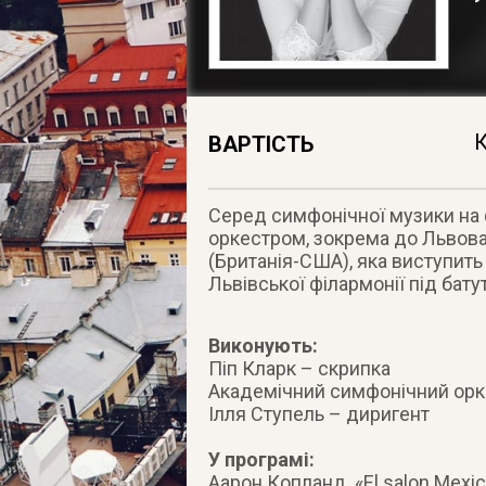
К
ВАРТІСТЬ
Серед симфонічної музики на ф
оркестром, зокрема до Львова
(Британія-США), яка виступит
Львівської філармонії під бату
Виконують:
Піп Кларк – скрипка
Академічний симфонічний орке
Ілля Ступель – диригент
У програмі:
Аарон Копланд. «El salon Mexi