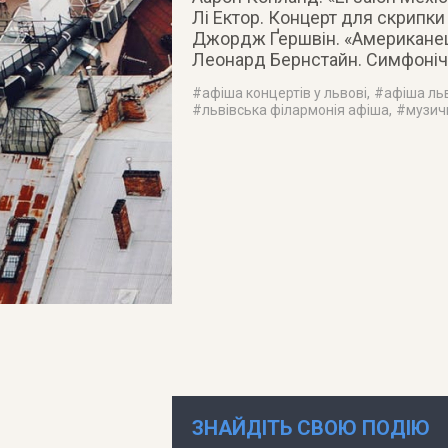
Лі Ектор. Концерт для скрипки
Джордж Ґершвін. «Американец
Леонард Бернстайн. Симфонічні
#
афіша концертів у львові
, #
афіша ль
#
львівська філармонія афіша
, #
музич
ЗНАЙДІТЬ СВОЮ ПОДІЮ