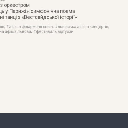
 з оркестром
ь у Парижі», симфонічна поема
 танці з «Вестсайдської історії»
вів
, #
афіша філармонії львів
, #
львівська афіша концертів
,
на афіша львова
, #
фестиваль віртуози