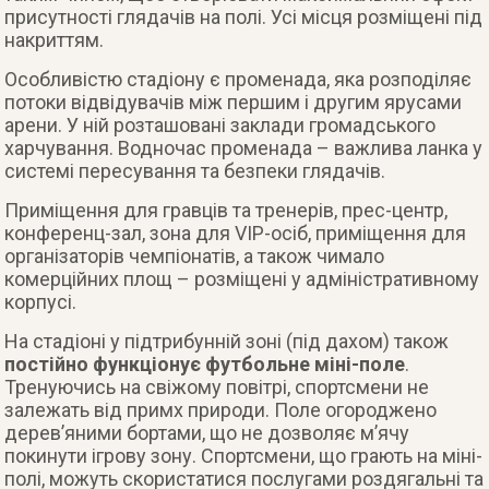
присутності глядачів на полі. Усі місця розміщені під
накриттям.
Особливістю стадіону є променада, яка розподіляє
потоки відвідувачів між першим і другим ярусами
арени. У ній розташовані заклади громадського
харчування. Водночас променада – важлива ланка у
системі пересування та безпеки глядачів.
Приміщення для гравців та тренерів, прес-центр,
конференц-зал, зона для VIP-осіб, приміщення для
організаторів чемпіонатів, а також чимало
комерційних площ – розміщені у адміністративному
корпусі.
На стадіоні у підтрибунній зоні (під дахом) також
постійно функціонує футбольне міні-поле
.
Тренуючись на свіжому повітрі, спортсмени не
залежать від примх природи. Поле огороджено
дерев’яними бортами, що не дозволяє м’ячу
покинути ігрову зону. Спортсмени, що грають на міні-
полі, можуть скористатися послугами роздягальні та