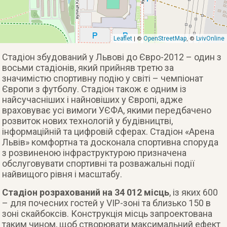
Leaflet
OpenStreetMap
LvivOnline
| ©
, ©
Стадіон збудований у Львові до Євро-2012 – один з
восьми стадіонів, який прийняв третю за
значимістю спортивну подію у світі – чемпіонат
Європи з футболу. Стадіон також є одним із
найсучасніших і найновіших у Європі, адже
враховуває усі вимоги УЄФА, якими передбачено
розвиток нових технологій у будівництві,
інформаційній та цифровій сферах. Стадіон «Арена
Львів» комфортна та досконала спортивна споруда
з розвиненою інфраструктурою призначена
обслуговувати спортивні та розважальні події
найвищого рівня і масштабу.
Стадіон розрахований на 34 012 місць
, із яких 600
– для почесних гостей у VIP-зоні та близько 150 в
зоні скайбоксів. Конструкція місць запроектована
таким чином, щоб створювати максимальний ефект