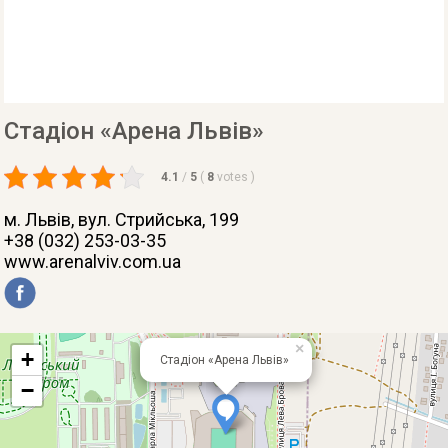
Стадіон «Арена Львів»
4.1
/
5
(
8
votes
)
м. Львів
, вул. Стрийська, 199
+38 (032) 253-03-35
www.arenalviv.com.ua
×
+
Стадіон «Арена Львів»
−