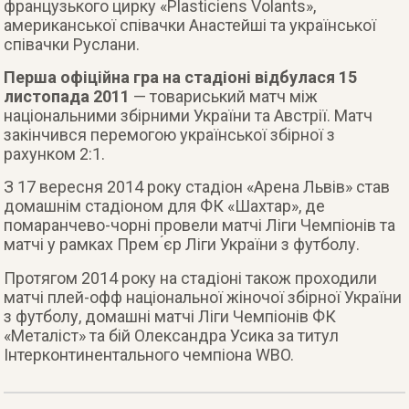
французького цирку «Plasticiens Volants»,
американської співачки Анастейші та української
співачки Руслани.
Перша офіційна гра на стадіоні відбулася 15
листопада 2011
— товариський матч між
національними збірними України та Австрії. Матч
закінчився перемогою української збірної з
рахунком 2:1.
З 17 вересня 2014 року стадіон «Арена Львів» став
домашнім стадіоном для ФК «Шахтар», де
помаранчево-чорні провели матчі Ліги Чемпіонів та
матчі у рамках Прем ́єр Ліги України з футболу.
Протягом 2014 року на стадіоні також проходили
матчі плей-офф національної жіночої збірної України
з футболу, домашні матчі Ліги Чемпіонів ФК
«Металіст» та бій Олександра Усика за титул
Інтерконтинентального чемпіона WBO.