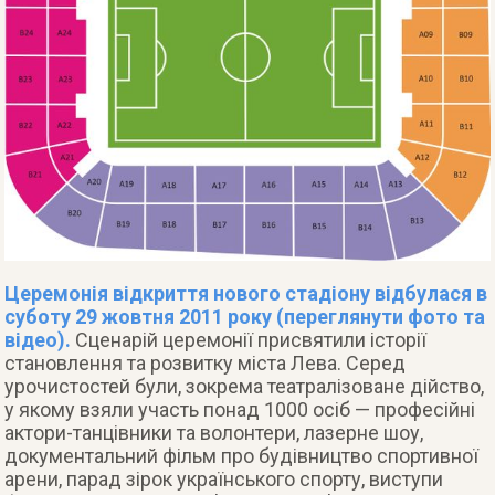
Церемонія відкриття нового стадіону відбулася в
суботу 29 жовтня 2011 року (переглянути фото та
відео).
Сценарій церемонії присвятили історії
становлення та розвитку міста Лева. Серед
урочистостей були, зокрема театралізоване дійство,
у якому взяли участь понад 1000 осіб — професійні
актори-танцівники та волонтери, лазерне шоу,
документальний фільм про будівництво спортивної
арени, парад зірок українського спорту, виступи