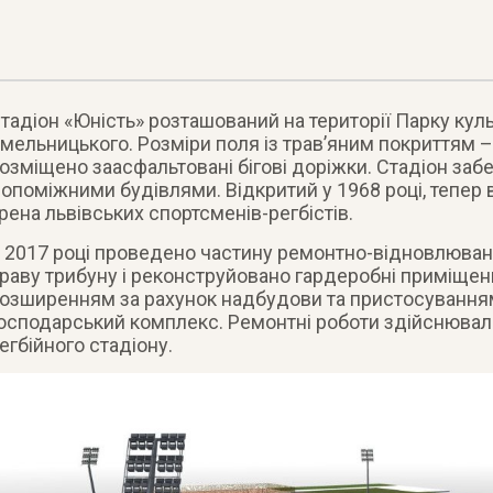
тадіон «Юність» розташований на території Парку куль
мельницького. Розміри поля із трав’яним покриттям 
озміщено заасфальтовані бігові доріжки. Стадіон за
опоміжними будівлями. Відкритий у 1968 році, тепер
рена львівських спортсменів-регбістів.
 2017 році проведено частину ремонтно-відновлювани
раву трибуну і реконструйовано гардеробні приміщен
озширенням за рахунок надбудови та пристосуванням
осподарський комплекс. Ремонтні роботи здійснювал
егбійного стадіону.