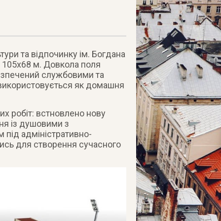
тури та відпочинку ім. Богдана
– 105х68 м. Довкола поля
безпечений службовими та
 використовується як домашня
х робіт: встновлено нову
ня із душовими з
 під адміністративно-
ись для створення сучасного