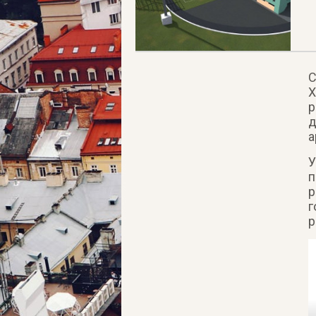
С
Х
р
д
а
У
п
р
г
р