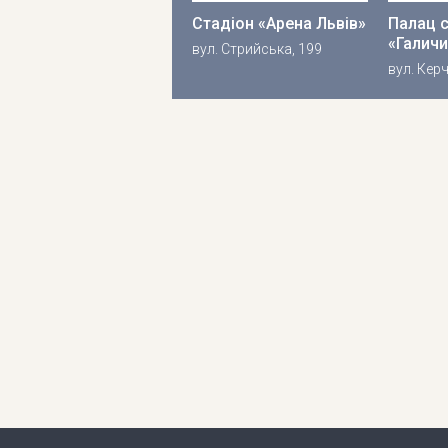
Стадіон «Арена Львів»
Палац 
«Галичи
вул. Стрийська, 199
вул. Кер