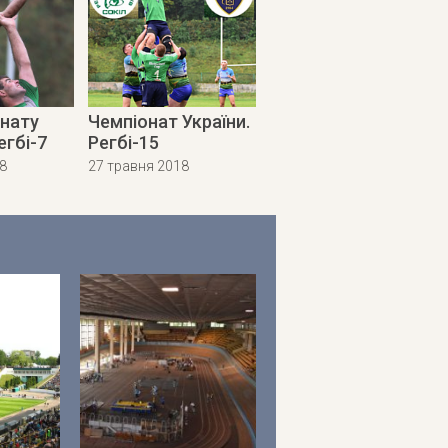
онату
Чемпіонат України.
егбі-7
Регбі-15
8
27 травня 2018