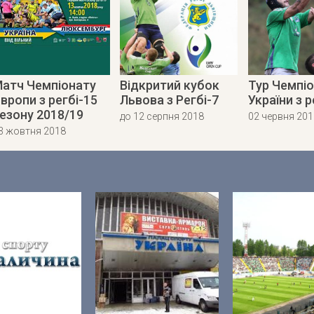
атч Чемпіонату
Відкритий кубок
Тур Чемпі
вропи з регбі-15
Львова з Регбі-7
України з р
езону 2018/19
до 12 серпня 2018
02 червня 201
3 жовтня 2018