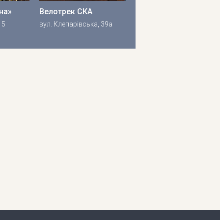
на»
Велотрек СКА
 5
вул. Клепарівська, 39а