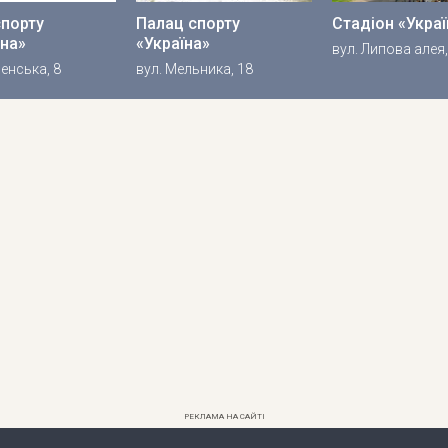
спорту
Палац спорту
Стадіон «Украї
на»
«Україна»
вул. Липова алея,
ченська, 8
вул. Мельника, 18
РЕКЛАМА НА САЙТІ