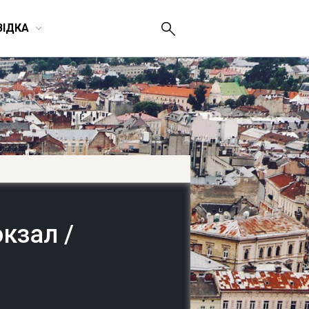
ВІДКА
кзал /