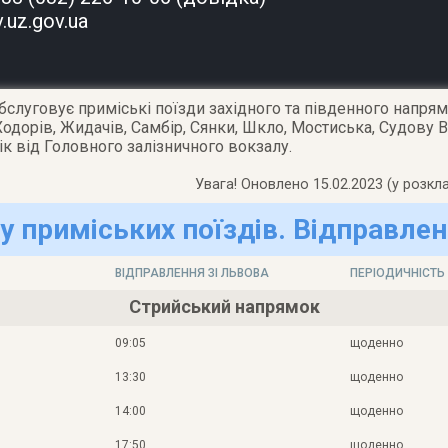
v.uz.gov.ua
слуговує приміські поїзди західного та південного напрям
Ходорів, Жидачів, Самбір, Сянки, Шкло, Мостиська, Судову
к від Головного залізничного вокзалу.
Увага! Оновлено 15.02.2023 (у розкла
у приміських поїздів. Відправлен
ВІДПРАВЛЕННЯ ЗІ ЛЬВОВА
ПЕРІОДИЧНІСТЬ
Стрийський напрямок
09:05
щоденно
13:30
щоденно
14:00
щоденно
17:50
щоденно