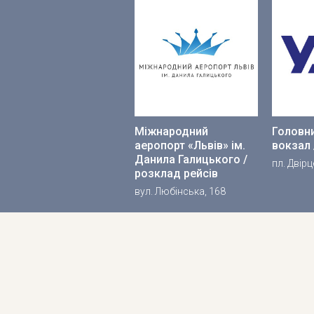
Міжнародний
Головни
аеропорт «Львів» ім.
вокзал 
Данила Галицького /
пл. Двірц
розклад рейсів
вул. Любінська, 168