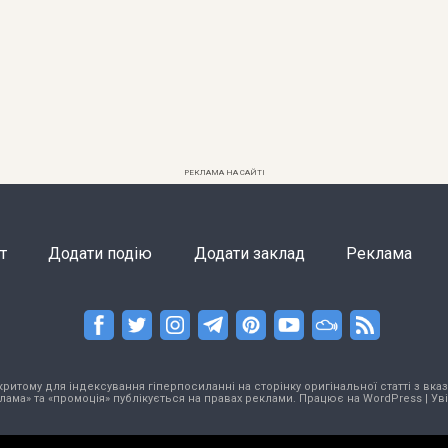
РЕКЛАМА НА САЙТІ
т
Додати подію
Додати заклад
Реклама
тому для індексування гіперпосиланні на сторінку оригінальної статті з вказа
лама» та «промоція» публікується на правах реклами. Працює на
WordPress
|
Ув