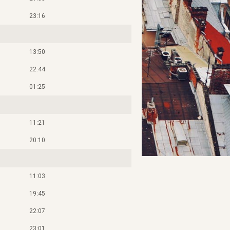
23:16
13:50
22:44
01:25
11:21
20:10
11:03
19:45
22:07
23:01