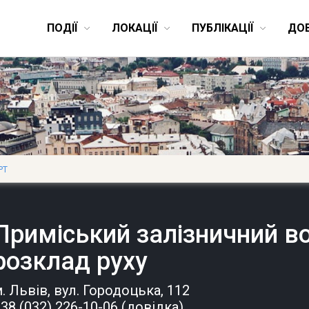
ПОДІЇ
ЛОКАЦІЇ
ПУБЛІКАЦІЇ
ДО
РТ
Приміський залізничний во
розклад руху
. Львів
, вул. Городоцька, 112
38 (032) 226-10-06 (довідка)