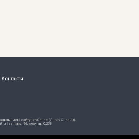
Контакти
нням імені сайту LvivOnline (Львів Онлайн).
ійти
| запитів: 96, секунд: 0,238