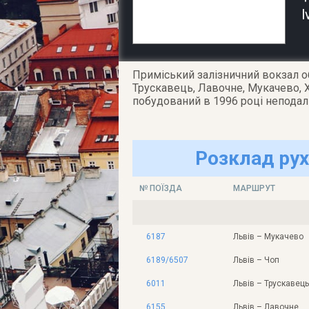
l
Приміський залізничний вокзал об
Трускавець, Лавочне, Мукачево, 
побудований в 1996 році неподалі
Розклад рух
№ ПОЇЗДА
МАРШРУТ
6187
Львів – Мукачево
6189/6507
Львів – Чоп
6011
Львів – Трускавець
6155
Львів – Лавочне