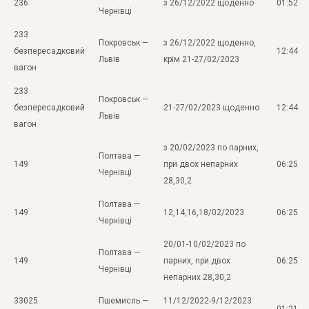
236
з 26/12/2022 щоденно
01:52
Чернівці
233
Покровськ —
з 26/12/2022 щоденно,
безпересадковий
12:44
Львів
крім 21-27/02/2023
вагон
233
Покровськ —
безпересадковий
21-27/02/2023 щоденно
12:44
Львів
вагон
з 20/02/2023 по парних,
Полтава —
149
при двох непарних
06:25
Чернівці
28,30,2
Полтава —
149
12,14,16,18/02/2023
06:25
Чернівці
20/01-10/02/2023 по
Полтава —
149
парних, при двох
06:25
Чернівці
непарних 28,30,2
33025
Пшемисль —
11/12/2022-9/12/2023
01:21