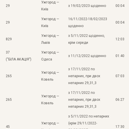
Ужгород —
29
з 19/02/2023 щоденно
00:04
Київ
Ужгород —
16/11/2022-18/02/2023
29
00:04
Київ
щоденно
Ужгород —
з 5/11/2022 щоденно,
829
12:03
Львів
крім середи
37
Ужгород —
з 11/12/2022 щоденно
01:40
(“БІЛА АКАЦІЯ”)
Одеса
з 17/11/2022 по
Ужгород —
265
непарних, при двох
07:03
Ковель
непарних 29,31,3
з 17/11/2022 по
Ужгород —
265
непарних, при двох
06:27
Ковель
непарних 29,31,3
з 5/11/2022 по непарних
Ужгород —
(крім 29/11/2022-
45
17:30