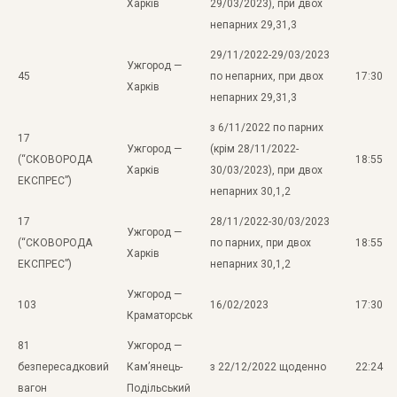
Харків
29/03/2023), при двох
непарних 29,31,3
29/11/2022-29/03/2023
Ужгород —
45
по непарних, при двох
17:30
Харків
непарних 29,31,3
з 6/11/2022 по парних
17
Ужгород —
(крім 28/11/2022-
(“СКОВОРОДА
18:55
Харків
30/03/2023), при двох
ЕКСПРЕС”)
непарних 30,1,2
17
28/11/2022-30/03/2023
Ужгород —
(“СКОВОРОДА
по парних, при двох
18:55
Харків
ЕКСПРЕС”)
непарних 30,1,2
Ужгород —
103
16/02/2023
17:30
Краматорськ
81
Ужгород —
безпересадковий
Кам’янець-
з 22/12/2022 щоденно
22:24
вагон
Подільський