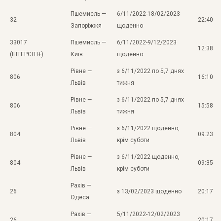
Пшемисль —
6/11/2022-18/02/2023
32
22:40
Запоріжжя
щоденно
33017
Пшемисль —
6/11/2022-9/12/2023
12:38
(ІНТЕРСІТІ+)
Київ
щоденно
Рівне —
з 6/11/2022 по 5,7 днях
806
16:10
Львів
тижня
Рівне —
з 6/11/2022 по 5,7 днях
806
15:58
Львів
тижня
Рівне —
з 6/11/2022 щоденно,
804
09:23
Львів
крім суботи
Рівне —
з 6/11/2022 щоденно,
804
09:35
Львів
крім суботи
Рахів —
26
з 13/02/2023 щоденно
20:17
Одеса
Рахів —
5/11/2022-12/02/2023
26
20:17