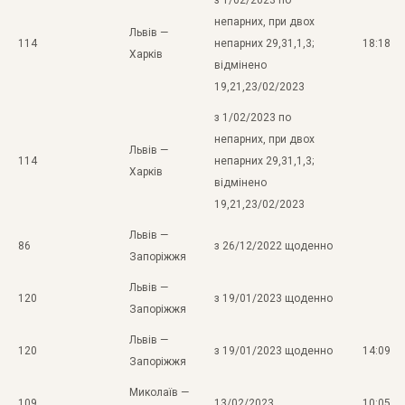
непарних, при двох
Львів —
114
непарних 29,31,1,3;
18:18
Харків
відмінено
19,21,23/02/2023
з 1/02/2023 по
непарних, при двох
Львів —
114
непарних 29,31,1,3;
Харків
відмінено
19,21,23/02/2023
Львів —
86
з 26/12/2022 щоденно
Запоріжжя
Львів —
120
з 19/01/2023 щоденно
Запоріжжя
Львів —
120
з 19/01/2023 щоденно
14:09
Запоріжжя
Миколаїв —
109
13/02/2023
10:05