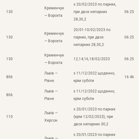
з 20/02/2023 по парних,
Кременчук
130
при двох непарних
06:25
— Ворохта
28,30,2
20/01-10/02/2023 по
Кременчук
130
парних, при двох
06:25
— Ворохта
непарних 28,30,2
Кременчук
130
12,14,16,18/02/2023
06:25
— Ворохта
Львів —
з 11/12/2022 щоденно,
806
16:46
Рівне
крім суботи
Львів —
з 11/12/2022 щоденно,
806
Рівне
крім суботи
з 20/01/2023 по парних
Львів —
110
(крім 12/02/2023), при
Херсон
двох непарних 30,2
з 20/01/2023 по парних
Львів —