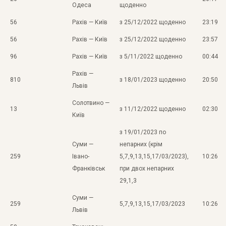
Одеса
щоденно
56
Рахів — Київ
з 25/12/2022 щоденно
23:19
56
Рахів — Київ
з 25/12/2022 щоденно
23:57
96
Рахів — Київ
з 5/11/2022 щоденно
00:44
Рахів —
810
з 18/01/2023 щоденно
20:50
Львів
Солотвино —
13
з 11/12/2022 щоденно
02:30
Київ
з 19/01/2023 по
Суми —
непарних (крім
259
Івано-
5,7,9,13,15,17/03/2023),
10:26
Франківськ
при двох непарних
29,1,3
Суми —
259
5,7,9,13,15,17/03/2023
10:26
Львів