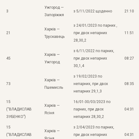
Ужгород —
3
з 5/11/2022 щоденно
21:10
Запоріжжя
з 24/01/2023 по парних ,
Харків —
21
при двох непарних
11:51
Трускавець
28,30,2
з 6/11/2022 по парних,
Харків —
45
при двох непарних
08:27
Ужгород
30,1,4
з 19/02/2023 по
Харків —
73
непарних, при двох
08:35
Пшемисль
непарних 29,1,3
15
16/01-30/03/2023 по
Харків —
(“ВЛАДИСЛАВ
парних, при двох
04:31
Ясіня
ЗУБЕНКО”)
непарних 28,30,2
15
з 2/04/2023 по парних,
Харків —
(“ВЛАДИСЛАВ
при двох непарних
04:31
Ясіня