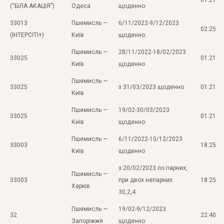
(“БІЛА АКАЦІЯ”)
Одеса
щоденно
33013
Пшемисль —
6/11/2022-9/12/2023
02:25
(ІНТЕРСІТІ+)
Київ
щоденно
Пшемисль —
28/11/2022-18/02/2023
33025
01:21
Київ
щоденно
Пшемисль —
33025
з 31/03/2023 щоденно
01:21
Київ
Пшемисль —
19/02-30/03/2023
33025
01:21
Київ
щоденно
Пшемисль —
6/11/2022-10/12/2023
33003
18:25
Київ
щоденно
з 20/02/2023 по парних,
Пшемисль —
33003
при двох непарних
18:25
Харків
30,2,4
Пшемисль —
19/02-9/12/2023
32
22:40
Запоріжжя
щоденно