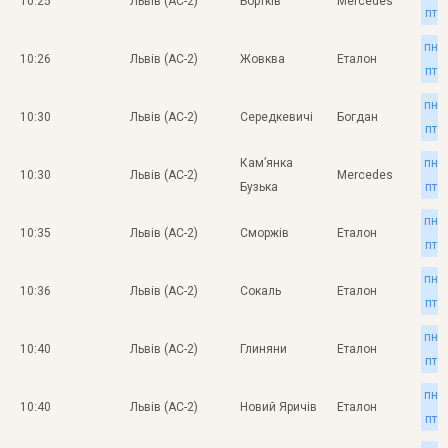
10:25
Львів (АС-2)
Бортків
Mercedes
пт
пн
10:26
Львів (АС-2)
Жовква
Еталон
пт
пн
10:30
Львів (АС-2)
Середкевичі
Богдан
пт
Кам’янка
пн
10:30
Львів (АС-2)
Mercedes
Бузька
пт
пн
10:35
Львів (АС-2)
Сморжів
Еталон
пт
пн
10:36
Львів (АС-2)
Сокаль
Еталон
пт
пн
10:40
Львів (АС-2)
Глиняни
Еталон
пт
пн
10:40
Львів (АС-2)
Новий Яричів
Еталон
пт