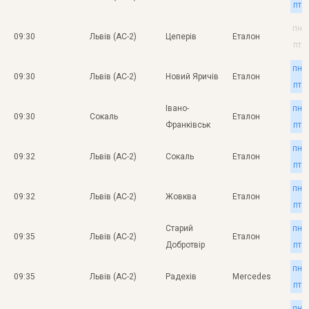
пт
пн
09:30
Львів (АС-2)
Цеперів
Еталон
пт
пн
09:30
Львів (АС-2)
Новий Яричів
Еталон
пт
Івано-
пн
09:30
Сокаль
Еталон
Франківськ
пт
пн
09:32
Львів (АС-2)
Сокаль
Еталон
пт
пн
09:32
Львів (АС-2)
Жовква
Еталон
пт
Старий
пн
09:35
Львів (АС-2)
Еталон
Добротвір
пт
пн
09:35
Львів (АС-2)
Радехів
Mercedes
пт
пн