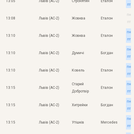
13:05
Львів (АС-2)
Стронятин
Еталон
пт
пн
13:08
Львів (АС-2)
Жовква
Еталон
пт
пн
13:10
Львів (АС-2)
Жовква
Еталон
пт
пн
13:10
Львів (АС-2)
Думичі
Богдан
пт
пн
13:10
Львів (АС-2)
Ковель
Еталон
пт
Старий
пн
13:15
Львів (АС-2)
Еталон
Добротвір
пт
пн
13:15
Львів (АС-2)
Хитрейки
Богдан
пт
пн
13:15
Львів (АС-2)
Утішків
Mercedes
пт