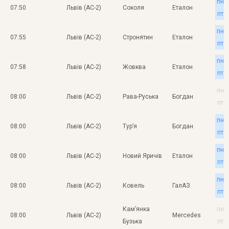
пн
07:50
Львів (АС-2)
Соколя
Еталон
пт
пн
07:55
Львів (АС-2)
Стронятин
Еталон
пт
пн
07:58
Львів (АС-2)
Жовква
Еталон
пт
пн
08:00
Львів (АС-2)
Рава-Руська
Богдан
пт
пн
08:00
Львів (АС-2)
Тур’я
Богдан
пт
пн
08:00
Львів (АС-2)
Новий Яричів
Еталон
пт
пн
08:00
Львів (АС-2)
Ковель
ГалАЗ
пт
Кам’янка
пн
08:00
Львів (АС-2)
Mercedes
Бузька
пт