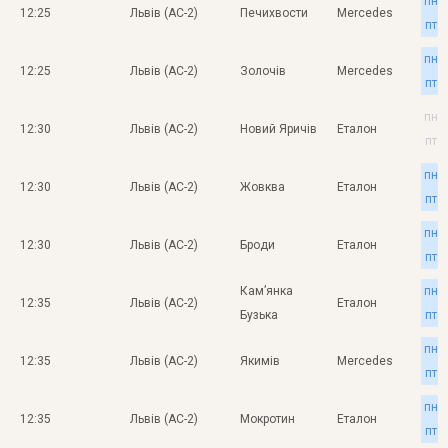
пн
12:25
Львів (АС-2)
Печихвости
Mercedes
пт
пн
12:25
Львів (АС-2)
Золочів
Mercedes
пт
пн
12:30
Львів (АС-2)
Новий Яричів
Еталон
пт
пн
12:30
Львів (АС-2)
Жовква
Еталон
пт
пн
12:30
Львів (АС-2)
Броди
Еталон
пт
Кам’янка
пн
12:35
Львів (АС-2)
Еталон
Бузька
пт
пн
12:35
Львів (АС-2)
Якимів
Mercedes
пт
пн
12:35
Львів (АС-2)
Мокротин
Еталон
пт