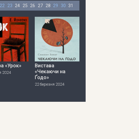
22
23
24
25
26
27
28
29
30
31
ва «Урок»
Вистава
«Чекаючи на
я 2024
Ґодо»
22 березня 2024