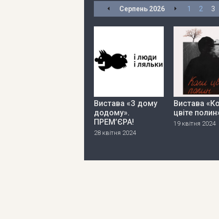
Серпень
2026
1
2
3
Вистава «З дому
Вистава «К
додому».
цвіте полин
ПРЕМ’ЄРА!
19 квітня 2024
28 квітня 2024