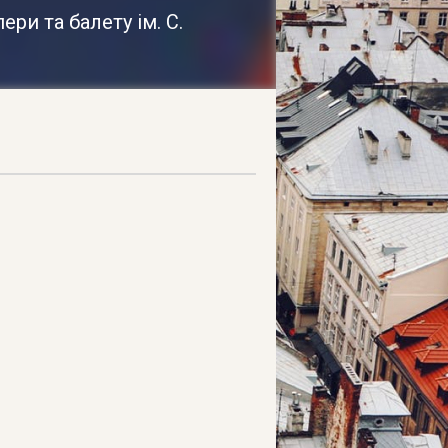
ри та балету ім. С.