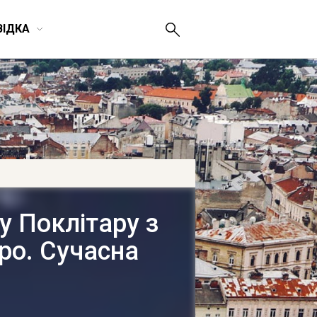
ВІДКА
у Поклітару з
ро. Сучасна