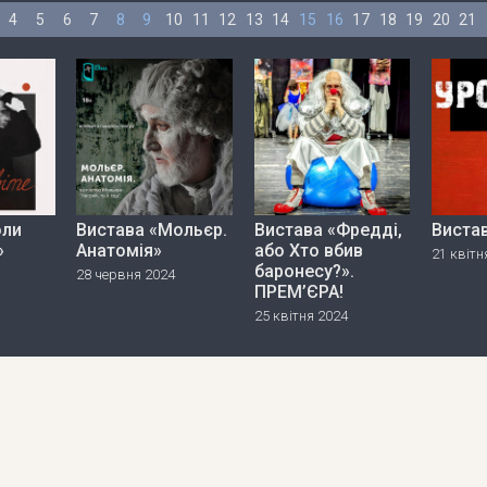
4
5
6
7
8
9
10
11
12
13
14
15
16
17
18
19
20
21
оли
Вистава «Мольєр.
Вистава «Фредді,
Виста
»
Анатомія»
або Хто вбив
21 квітн
баронесу?».
28 червня 2024
ПРЕМ’ЄРА!
25 квітня 2024