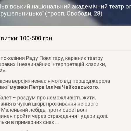
ьвівський національний академічний театр опе
Крушельницької
(
просп. Свободи, 28
)
витки: 100-500 грн
покоління Раду Поклітару, керівник театру
кравих і незвичайних інтерпретацій класики,
а»
.
часна версія» немає нічого від першоджерела
ивої
​​музики Петра Ілліча Чайковського
.
балет – роздум про неможливість жити,
ання в чужій шкірі, проживання не свого
 Маленький лебідь, проти своєї волі
инен пройти через страждання і удари долі.
льки в примарних снах …