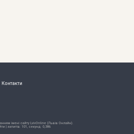
Контакти
нням імені сайту LvivOnline (Львів Онлайн).
йти
| запитів: 101, секунд: 0,386