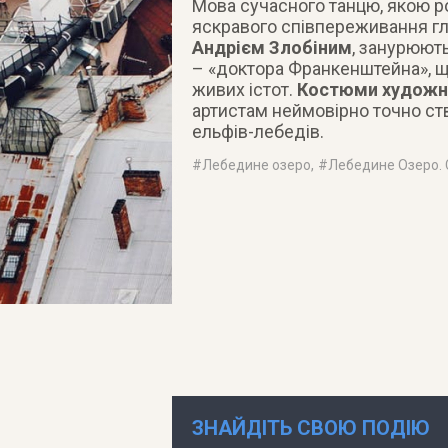
Мова сучасного танцю, якою р
яскравого співпереживання гл
Андрієм Злобіним
, занурюют
– «доктора Франкенштейна», щ
живих істот.
Костюми художни
артистам неймовірно точно ств
ельфів-лебедів.
#
Лебедине озеро
, #
Лебедине Озеро. 
ЗНАЙДІТЬ СВОЮ ПОДІЮ