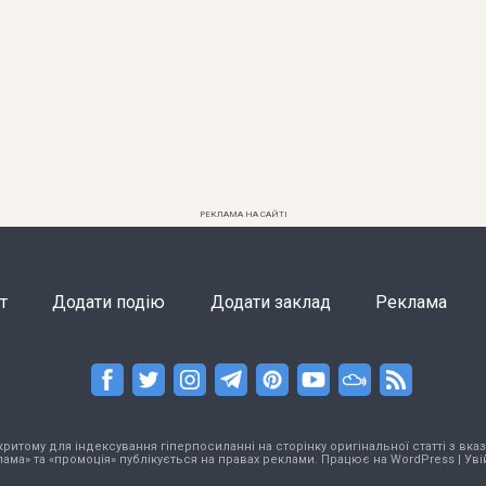
РЕКЛАМА НА САЙТІ
т
Додати подію
Додати заклад
Реклама
тому для індексування гіперпосиланні на сторінку оригінальної статті з вказа
ама» та «промоція» публікується на правах реклами. Працює на
WordPress
|
Уві