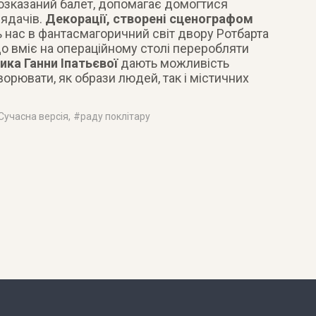
озказаний балет, допомагає домогтися
ядачів.
Декорації, створені сценографом
ь нас в фантасмагоричний світ двору Ротбарта
о вміє на операційному столі переробляти
ка Ганни Іпатьєвої
дають можливість
орювати, як образи людей, так і містичних
Сучасна версія
, #
раду поклітару