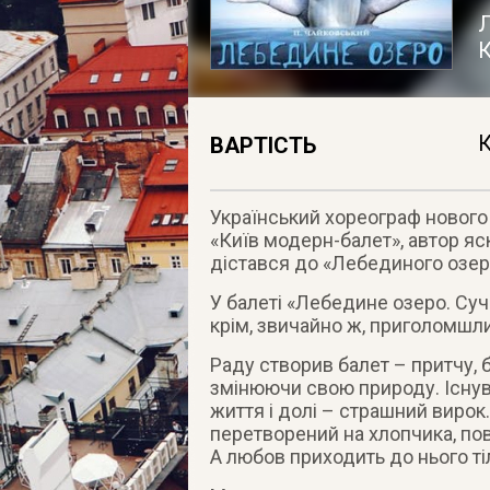
Л
К
ВАРТІСТЬ
Український хореограф нового 
«Київ модерн-балет», автор яс
дістався до «Лебединого озер
У балеті «Лебедине озеро. Су
крім, звичайно ж, приголомшл
Раду створив балет – притчу, 
змінюючи свою природу. Існув
життя і долі – страшний вирок.
перетворений на хлопчика, пов
А любов приходить до нього ті