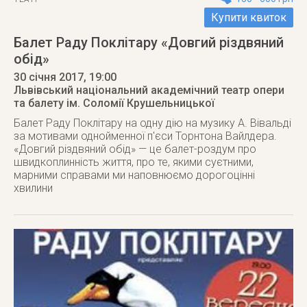
Купити квиток
Балет Раду Поклітару «Довгий різдвяний
обід»
30 січня 2017
, 19:00
Львівський національний академічний театр опери
та балету ім. Соломії Крушельницької
Балет Раду Поклітару на одну дію на музику А. Вівальді
за мотивами однойменної п'єси Торнтона Вайлдера.
«Довгий різдвяний обід» — це балет-роздум про
швидкоплинність життя, про те, якими суєтними,
марними справами ми наповнюємо дорогоцінні
хвилини