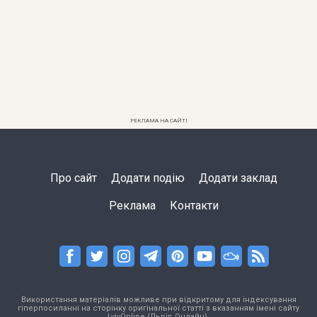
РЕКЛАМА НА САЙТІ
Про сайт
Додати подію
Додати заклад
Реклама
Контакти
Використання матеріалів можливе при відкритому для індексування
гіперпосиланні на сторінку оригінальної статті з вказанням імені сайту
LvivOnline (Львів Онлайн).