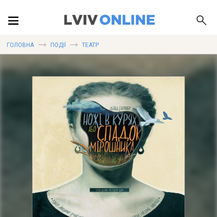
ПОДІЇ
ГОЛОВНА
ПОДІЇ
ТЕАТР
ЛОКАЦІЇ
ПУБЛІКАЦІЇ
ДОВІДКА