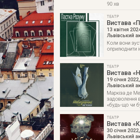
90 хв
ТЕАТР
Вистава «
13 квітня 202
Львівський а
Коли вони зус
оприлюднити і
ТЕАТР
Вистава «Н
19 січня 2022
Львівський а
Маркіза де Мер
задоволення в
«будь-що чи б
ТЕАТР
Вистава «К
30 січня 2022
Львівський а