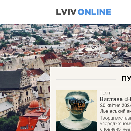
ПУ
ТЕАТР
Вистава «Н
20 квітня 202
Львівський а
Творці вистав
упередженому 
сповненої нев