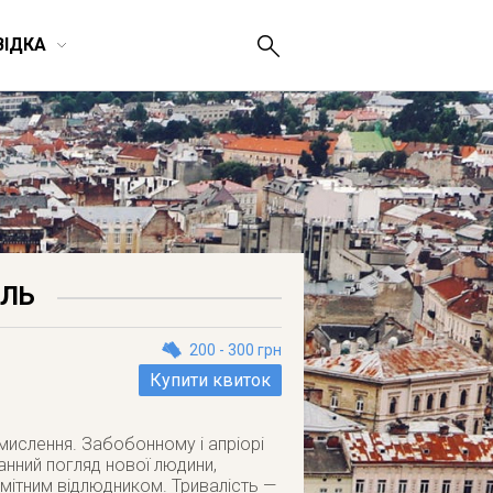
ВІДКА
АЛЬ
200 - 300 грн
Купити квиток
мислення. Забобонному і апріорі
анний погляд нової людини,
мітним відлюдником. Тривалість —