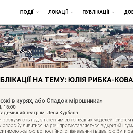
ПОДІЇ
ЛОКАЦІЇ
ПУБЛІКАЦІЇ
ДО
БЛІКАЦІЇ НА ТЕМУ: ЮЛІЯ РИБКА-КОВ
ожі в курях, або Спадок мірошника»
4
, 18:00
кадемічний театр ім. Леся Курбаса
и роздумують над зіткненням світоглядних моделей і систем 
способу дивитися на речі протиставляється відкритий і гум
ситимою жагою до постійного пізнавання і відвагою бути са