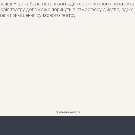
альд – це кабаре останньої надії, героїні котрого покажут
торія театру допоможе поринути в атмосферу дійства, адже 
ували приміщення сучасного театру
РЕКЛАМА НА САЙТІ