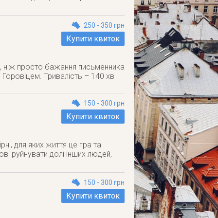
250 - 350 грн
Купити квиток
е, ніж просто бажання письменника
 Горовіцем. Тривалість – 140 хв
150 - 300 грн
Купити квиток
ні, для яких життя це гра та
ві руйнувати долі інших людей,
150 - 300 грн
Купити квиток