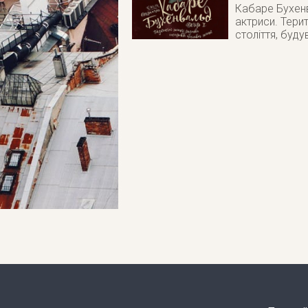
Кабаре Бухенв
актриси. Тери
століття, буд