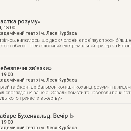
Пастка розуму»
4
, 18:00
кадемічний театр ім. Леся Курбаса
трілись, виявилось, що двох чоловіків пов`язує трохи більш
сторії вбивці… Психологічний екстремальний трилер за Ентоні
ебезпечні зв’язки»
, 19:00
кадемічний театр ім. Леся Курбаса
тей та Віконт де Вальмон колишні коханці, розумні та лицемір
ід споглядання за нею. Заради помсти та насолоди вони гото
удь-кого принести в жертву»
абаре Бухенвальд. Вечір І»
, 19:00
кадемічний театр ім. Леся Курбаса