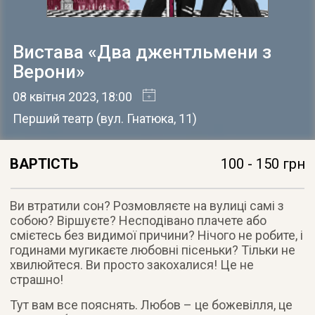
Вистава «Два джентльмени з
Верони»
08 квітня 2023
, 18:00
Перший театр
(
вул. Гнатюка, 11
)
ВАРТІСТЬ
100 - 150 грн
Ви втратили сон? Розмовляєте на вулиці самі з
собою? Віршуєте? Несподівано плачете або
смієтесь без видимої причини? Нічого не робите, і
годинами мугикаєте любовні пісеньки? Тільки не
хвилюйтеся. Ви просто закохалися! Це не
страшно!
Тут вам все пояснять. Любов – це божевілля, це