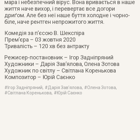
мара і небезпечний вірус. Вона вривається в наше
життя наче вихор, і перевертає все догори
дриґом. Але без неї наше буття холодне і чорно-
біле, наче рентген непрожитого життя.
Комедія за п’єсою В. Шекспіра
Прем’єра – 03 жовтня 2020
Тривалість – 120 хв без антракту
Режисер-постановник – Ігор Задніпряний
Художники – Дарія Зав’ялова, Олена Зотова
Художник по світлу – Світлана Коренькова
Композитор – Юрій Саєнко
#
Ігор Задніпряний
, #
Дарія Зав’ялова
, #
Олена Зотова
,
#
Світлана Коренькова
, #
Юрій Саєнко