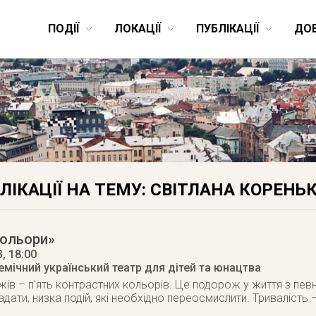
ПОДІЇ
ЛОКАЦІЇ
ПУБЛІКАЦІЇ
ДО
ЛІКАЦІЇ НА ТЕМУ: СВІТЛАНА КОРЕНЬ
Кольори»
3
, 18:00
мічний український театр для дітей та юнацтва
жів – п’ять контрастних кольорів. Це подорож у життя з певн
дати, низка подій, які необхідно переосмислити. Тривалість 