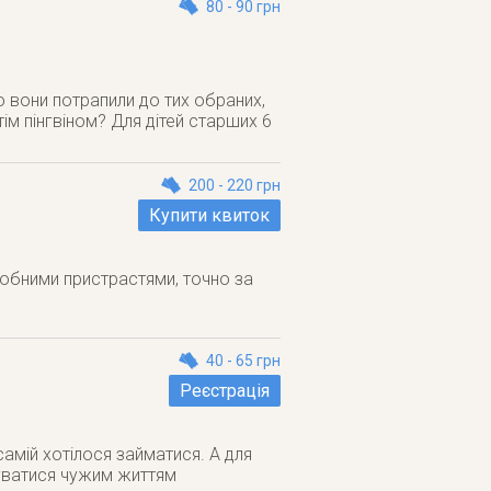
80 - 90 грн
о вони потрапили до тих обраних,
тім пінгвіном? Для дітей старших 6
200 - 220 грн
Купити квиток
обними пристрастями, точно за
40 - 65 грн
Реєстрація
самій хотілося займатися. А для
руватися чужим життям