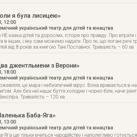
оли я була лисицею»
3
, 12:00
мічний український театр для дітей та юнацтва
НЕ казка дітей та дорослих, історія про правду. Про втрати і 
в інших, і яку самі можемо надати. Про те, що погані речі т
тей від 8 років за книгою Тані Поставної. Тривалість – 60 хв
Два джентльмени з Верони»
3
, 18:00
мічний український театр для дітей та юнацтва
жевілля, це мара і небезпечний вірус. Вона вривається в на
иґом. Але без неї наше буття холодне і чорно-біле, наче ре
експіра. Тривалість – 120 хв
Маленька Баба-Яга»
3
, 13:00
мічний український театр для дітей та юнацтва
-Яга ще тільки вчиться чародійству і наполегливо готується 