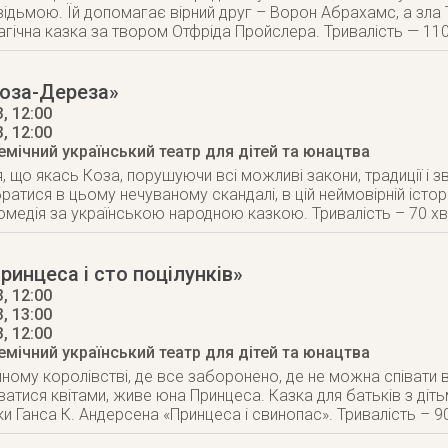
дьмою. Їй допомагає вірний друг – Ворон Абрахамс, а зла
гічна казка за твором Отфріда Пройслера. Тривалість — 110
Коза-Дереза»
, 12:00
3
, 12:00
мічний український театр для дітей та юнацтва
, що якась Коза, порушуючи всі можливі закони, традиції і з
атися в цьому нечуваному скандалі, в цій неймовірній історі
медія за українською народною казкою. Тривалість – 70 хв
ринцеса і сто поцілунків»
, 12:00
, 13:00
3
, 12:00
мічний український театр для дітей та юнацтва
ному королівстві, де все заборонено, де не можна співати 
ватися квітами, живе юна Принцеса. Казка для батьків з діть
и Ганса К. Андерсена «Принцеса і свинопас». Тривалість – 9