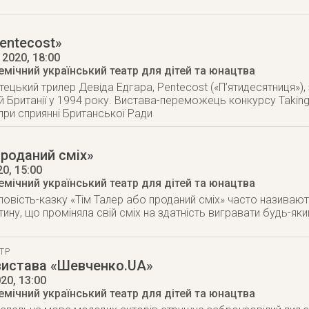
entecost»
 2020
, 18:00
мічний український театр для дітей та юнацтва
тецький трилер Девіда Едгара, Pentecost («П’ятидесятниця»),
й Британії у 1994 року. Вистава-переможець конкурсу Taking 
ри сприянні Британської Ради
роданий сміх»
20
, 15:00
мічний український театр для дітей та юнацтва
овість-казку «Тім Талер або проданий сміх» часто називають
тину, що проміняла свій сміх на здатність вигравати будь-як
ТР
вистава «Шевченко.UA»
020
, 13:00
мічний український театр для дітей та юнацтва