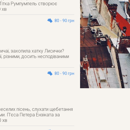
 Тітка Румпумпель створює
 хв
80 - 90 грн
вичаї, захопила хатку Лисички?
ї, різними, досить несподіваними
80 - 90 грн
веселих пісень, слухати щебетання
ми. П’єса Петера Ензіката за
0 хв