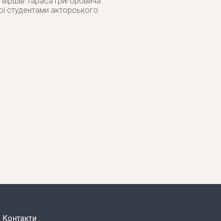
 віршів Тараса Григоровича.
ої студентами акторського
Контакти