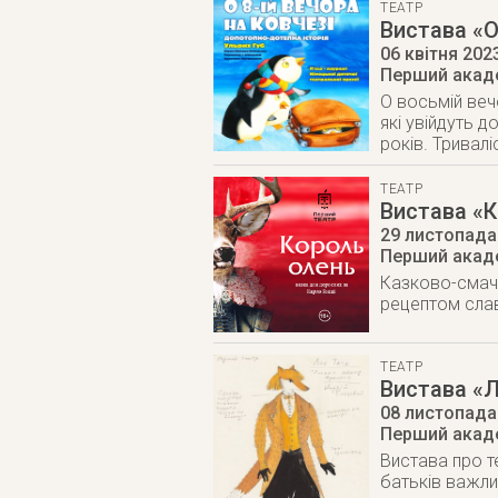
ТЕАТР
Вистава «О
06 квітня 202
Перший акаде
О восьмій веч
які увійдуть д
років. Тривалі
ТЕАТР
Вистава «К
29 листопада
Перший акаде
Казково-смачн
рецептом слав
ТЕАТР
Вистава «
08 листопада
Перший акаде
Вистава про те
батьків важли