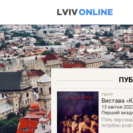
ПУБ
ТЕАТР
Вистава «
13 квітня 202
Перший акаде
П’ять персона
потрібно розга