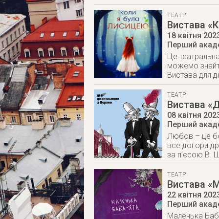
ТЕАТР
Вистава «К
18 квітня 202
Перший акаде
Це театральна 
можемо знайти 
Вистава для ді
ТЕАТР
Вистава «
08 квітня 202
Перший акаде
Любов – це бо
все догори др
за п’єсою В. Ш
ТЕАТР
Вистава «
22 квітня 202
Перший акаде
Маленька Баба