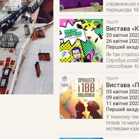
справжньою ві
перешкоди. Ма
ТЕАТР
Вистава «
20 квітня 2023
26 квітня 202
Перший акаде
Як так сталося
Спробує розібр
способами. Ко
ТЕАТР
Вистава «П
05 квітня 2023
09 квітня 2023
11 квітня 202
Перший акаде
У темному-тем
птахів та милу
мотивами казк