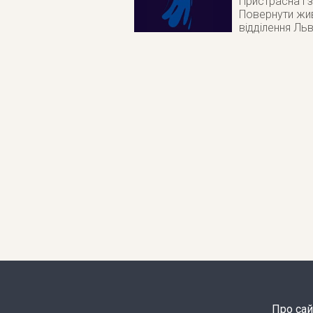
Пристрасна і 
Повернути жив
відділення Ль
Про сай