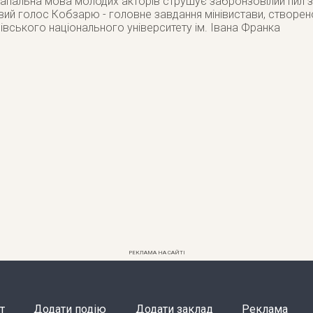
запальна мова молодих акторів струшує забронзовілий пил з
ий голос Кобзарю - головне завдання мінівистави, створен
вівського національного університету ім. Івана Франка
РЕКЛАМА НА САЙТІ
т
Додати подію
Додати заклад
Реклама