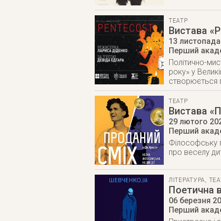
ТЕАТР
Вистава «P
13 листопада
Перший акаде
Політично-мис
року» у Великі
створюється п
ТЕАТР
Вистава «П
29 лютого 20
Перший акаде
Філософську п
про веселу ди
ЛІТЕРАТУРА
,
ТЕА
Поетична 
06 березня 2
Перший акаде