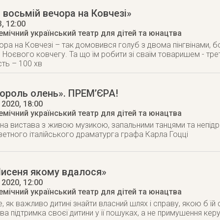
 восьмій вечора на Ковчезі»
3
, 12:00
мічний український театр для дітей та юнацтва
ора на Ковчезі – так домовився голуб з двома пінгвінами, б
о Ноєвого ковчегу. Та що їм робити зі сваїм товаришем - тре
сть – 100 хв
ороль олень». ПРЕМ’ЄРА!
 2020
, 18:00
мічний український театр для дітей та юнацтва
а вистава з живою музикою, запальними танцями та непідр
етного італійського драматурга графа Карла Гоцці
Лисеня якому вдалося»
 2020
, 12:00
мічний український театр для дітей та юнацтва
, як важливо дитині знайти власний шлях і справу, якою б їй 
ва підтримка своєї дитини у її пошуках, а не примушення ке