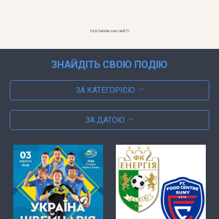
РЕКЛАМА НА САЙТІ
ЗНАЙДІТЬ СВОЮ ПОДІЮ
ЗА КАТЕГОРІЄЮ
ЗА ДАТОЮ