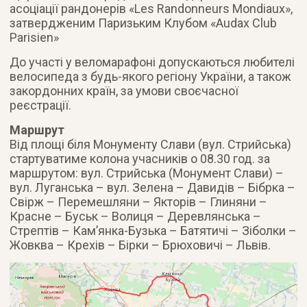
асоціації рандонерів «Les Randonneurs Mondiaux»,
затвердженим Паризьким Клубом «Audax Club
Parisien»
До участі у веломарафоні допускаються любителі
велосипеда з будь-якого регіону України, а також
закордонних країн, за умови своєчасної
реєстрації.
Маршрут
Від площі біля Монументу Слави (вул. Стрийська)
стартуватиме колона учасників о 08.30 год. за
маршрутом: вул. Стрийська (Монумент Слави) –
вул. Луганська – вул. Зелена – Давидів – Бібрка –
Свірж – Перемешляни – Якторів – Глиняни –
Красне – Буськ – Волиця – Деревлянська –
Стрептів – Кам’янка-Бузька – Батятичі – Зіболки –
Жовква – Крехів – Бірки – Брюховичі – Львів.