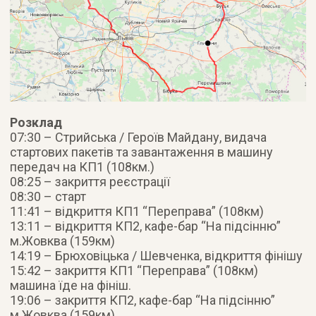
Розклад
07:30 – Стрийська / Героїв Майдану, видача
стартових пакетів та завантаження в машину
передач на КП1 (108км.)
08:25 – закриття реєстрації
08:30 – старт
11:41 – відкриття КП1 “Переправа” (108км)
13:11 – відкриття КП2, кафе-бар “На підсінню”
м.Жовква (159км)
14:19 – Брюховіцька / Шевченка, відкриття фінішу
15:42 – закриття КП1 “Переправа” (108км)
машина їде на фініш.
19:06 – закриття КП2, кафе-бар “На підсінню”
м.Жовква (159км)