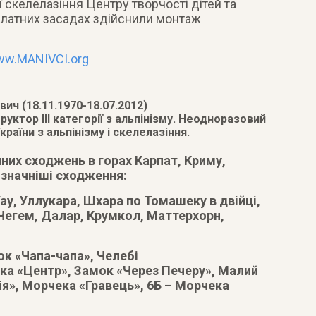
ї скелелазіння Центру творчості дітей та
оплатних засадах здійснили монтаж
w.MANIVCI.org
ч (18.11.1970-18.07.2012)
руктор III категорії з альпінізму. Неодноразовий
раїни з альпінізму і скелелазіння.
них сходжень в горах Карпат, Криму,
изначніші сходження:
Тау, Уллукара, Шхара по Томашеку в двійці,
 (Чегем, Далар, Крумкол, Маттерхорн,
ок «Чапа-чапа», Челебі
ка «Центр», Замок «Через Печеру», Малий
ія», Морчека «Гравець», 6Б – Морчека