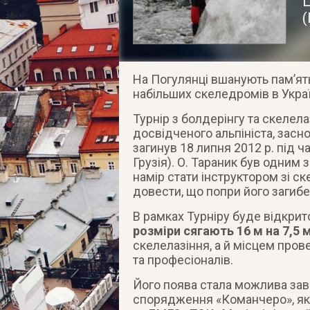
Ц
(
На Погулянці вшанують пам’ять
набільших скеледромів в Украї
Турнір з болдерінгу та скелел
досвідченого альпініста, засн
загинув 18 липня 2012 р. під 
Грузія). О. Тараник був одним 
намір стати інструктором зі ск
довести, що попри його загибел
В рамках Турніру буде відкри
розміри сягають 16 м на 7,5 
скелелазіння, а й місцем про
та професіоналів.
Його поява стала можлива зав
спорядження «Команчеро», як