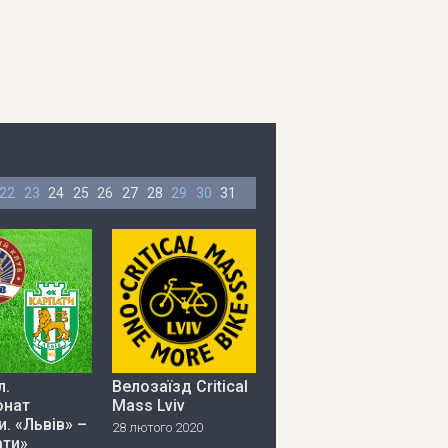
22
23
24
25
26
27
28
29
30
31
л.
Велозаїзд Critical
онат
Mass Lviv
и. «Львів» –
28 лютого 2020
ати»