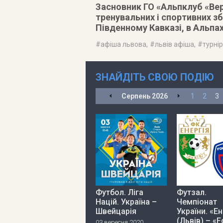
Засновник ГО «Альпклуб «Верш
тренувальних і спортивних зб
Південному Кавказі, в Альпах
#
афіша львова
, #
львів афіша
, #
турні
ЗНАЙДІТЬ СВОЮ ПОДІЮ
Серпень
2026
1
2
3
Футбол. Ліга
Футзал.
Націй. Україна –
Чемпіонат
Швейцарія
України. «Ен
(Львів) – «
03 вересня 2020