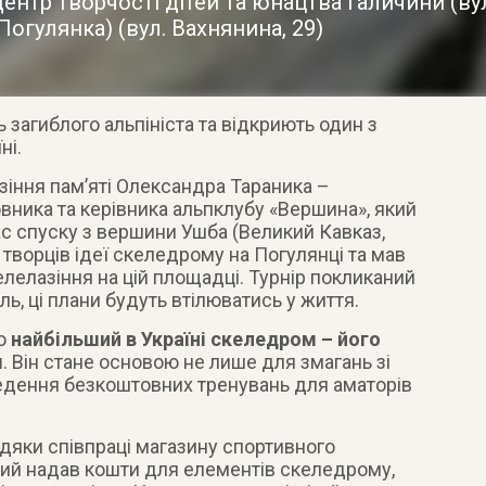
ентр творчості дітей та юнацтва Галичини (вул
Погулянка)
(
вул. Вахнянина, 29
)
 загиблого альпініста та відкриють один з
ні.
азіння пам’яті Олександра Тараника –
овника та керівника альпклубу «Вершина», який
час спуску з вершини Ушба (Великий Кавказ,
з творців ідеї скеледрому на Погулянці та мав
елелазіння на цій площадці. Турнір покликаний
ь, ці плани будуть втілюватись у життя.
то
найбільший в Україні скеледром – його
м
. Він стане основою не лише для змагань зі
ведення безкоштовних тренувань для аматорів
дяки співпраці магазину спортивного
ий надав кошти для елементів скеледрому,