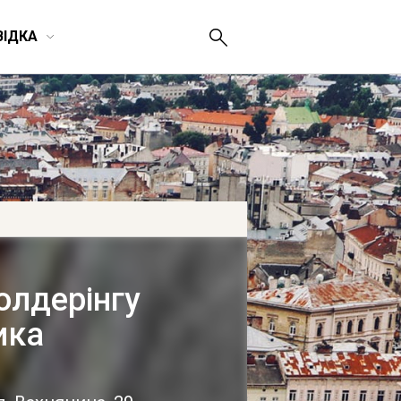
ВІДКА
болдерінгу
ика