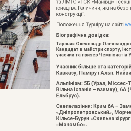
та ЛМГО «ТСК «Манівці» і секці
юнацтва Галичини, які на без
конструкції.
Положення Турніру на сайті
ww
Біографічна довідка:
Тараник Олександр Олександрови
Кандидат в майстри спорту, інст
учасник та призер Чемпіонатів Ук
Учасник більше ста категорій
Кавказу, Паміру і Альп. Найв
Альпінізм: 5Б (Урал, Міссес-
Вільна Іспанія – взимку), 6А
Ельбрус).
Скелелазіння: Крим 6А – Зам
«Дніпропетровський», Морче
Кільсе-Бурун «Скельна хірург
«Мачомбо».