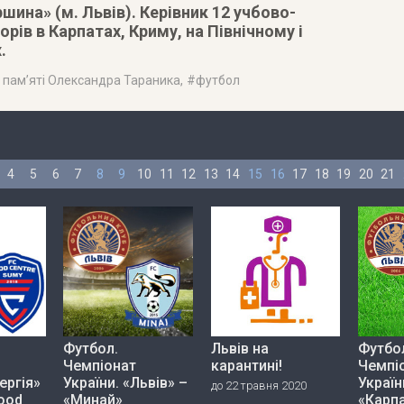
ина» (м. Львів). Керівник 12 учбово-
орів в Карпатах, Криму, на Північному і
.
р пам’яті Олександра Тараника
, #
футбол
4
5
6
7
8
9
10
11
12
13
14
15
16
17
18
19
20
21
Футбол.
Львів на
Футбо
Чемпіонат
карантині!
Чемпі
ергія»
України. «Львів» –
Україн
до 22 травня 2020
Food
«Минай»
«Карп