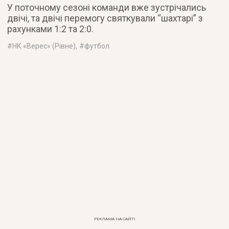
У поточному сезоні команди вже зустрічались
двічі, та двічі перемогу святкували “шахтарі” з
рахунками 1:2 та 2:0.
#
НК «Верес» (Рівне)
, #
футбол
РЕКЛАМА НА САЙТІ