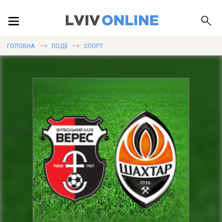
ПОДІЇ
ГОЛОВНА
ПОДІЇ
СПОРТ
ЛОКАЦІЇ
ПУБЛІКАЦІЇ
ДОВІДКА