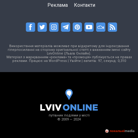
Реклама
Контакти
Використання матеріалів можливе при відкритому для індексування
гіперпосиланні на сторінку оригінальної статті з вказанням імені сайту
LvivOnline (Львів Онлайн).
Матеріал з маркуванням «реклама» та «промоція» публікується на правах
реклами. Працює на
WordPress
|
Увійти
| запитів: 97, секунд: 0,310
путівник подіями у місті
© 2009 — 2024