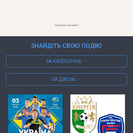
РЕКЛАМА НА САЙТІ
ЗНАЙДІТЬ СВОЮ ПОДІЮ
ЗА КАТЕГОРІЄЮ
ЗА ДАТОЮ