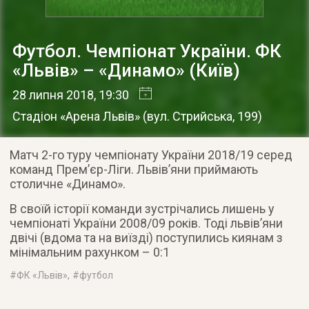
Футбол. Чемпіонат України. ФК
«Львів» – «Динамо» (Київ)
28 липня 2018
, 19:30
Стадіон «Арена Львів»
(
вул. Стрийська, 199
)
Матч 2-го туру чемпіонату України 2018/19 серед
команд Прем’єр-Ліги. Львів’яни приймають
столичне «Динамо».
В своїй історії команди зустрічались лишень у
чемпіонаті України 2008/09 років. Тоді львів’яни
двічі (вдома та на виїзді) поступились киянам з
мінімальним рахунком – 0:1
#
ФК «Львів»
, #
футбол