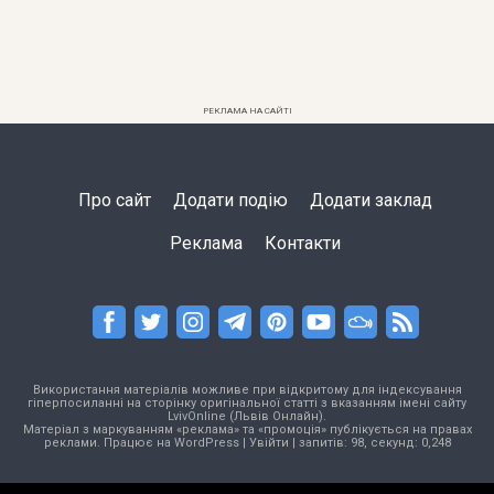
РЕКЛАМА НА САЙТІ
Про сайт
Додати подію
Додати заклад
Реклама
Контакти
Використання матеріалів можливе при відкритому для індексування
гіперпосиланні на сторінку оригінальної статті з вказанням імені сайту
LvivOnline (Львів Онлайн).
Матеріал з маркуванням «реклама» та «промоція» публікується на правах
реклами. Працює на
WordPress
|
Увійти
| запитів: 98, секунд: 0,248