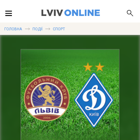
ПОДІЇ
ГОЛОВНА
ПОДІЇ
СПОРТ
ЛОКАЦІЇ
ПУБЛІКАЦІЇ
ДОВІДКА