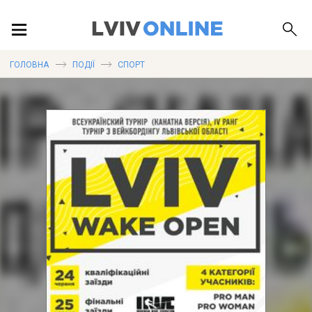
ПОДІЇ
ГОЛОВНА
ПОДІЇ
СПОРТ
ЛОКАЦІЇ
ПУБЛІКАЦІЇ
ДОВІДКА