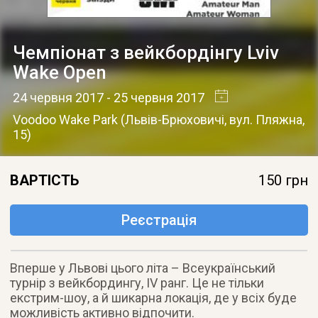
Чемпіонат з вейкбордінгу Lviv
Wake Open
24 червня 2017
- 25 червня 2017
Voodoo Wake Park
(
Львів-Брюховичі
,
вул. Пляжна,
15
)
ВАРТІСТЬ
150 грн
Реєстрація
Вперше у Львові цього літа – Всеукраїнський
турнір з вейкбордингу, IV ранг. Це не тільки
екстрим-шоу, а й шикарна локація, де у всіх буде
можливість активно відпочити.