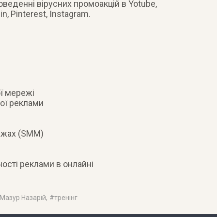
оведенні вірусних промоакцій в Yotube,
in, Pinterest, Instagram.
ї мережі
ної реклами
ежах (SMM)
ності реклами в онлайні
Мазур Назарій
, #
тренінг