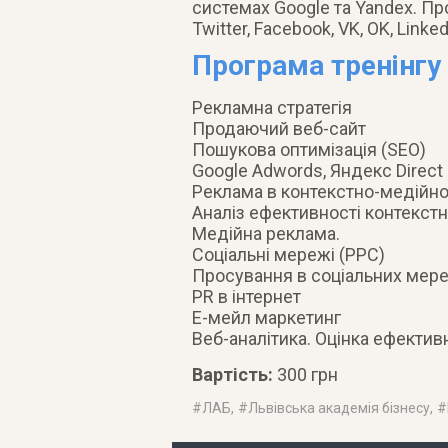
системах Google та Yandex. Пр
Twitter, Facebook, VK, OK, Linked
Програма тренінгу
Рекламна стратегія
Продаючий веб-сайт
Пошукова оптимізація (SEO)
Google Adwords, Яндекс Direct
Реклама в контекстно-медійно
Аналіз ефективності контекст
Медійна реклама.
Соціальні мережі (PPC)
Просування в соціальних мер
PR в інтернет
Е-мейл маркетинг
Веб-аналітика. Оцінка ефектив
Вартість:
300 грн
#
ЛАБ
, #
Львівська академія бізнесу
, #