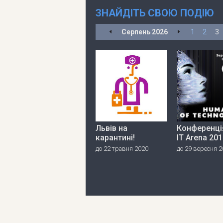
ЗНАЙДІТЬ СВОЮ ПОДІЮ
Серпень
2026
1
2
3
Львів на
Конференція
карантині!
IT Arena 20
до 22 травня 2020
до 29 вересня 