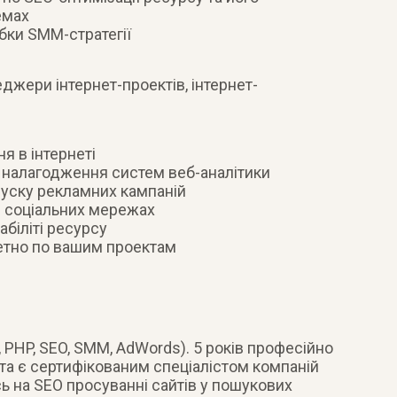
емах
бки SMM-стратегії
джери інтернет-проектів, інтернет-
я в інтернеті
з налагодження систем веб-аналітики
пуску рекламних кампаній
в соціальних мережах
біліті ресурсу
етно по вашим проектам
 PHP, SEO, SMM, AdWords). 5 років професійно
та є сертифікованим спеціалістом компаній
сь на SEO просуванні сайтів у пошукових