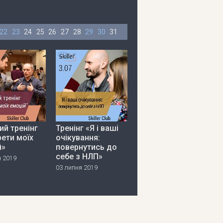
22
23
24
25
26
27
28
29
30
31
ий тренінг
Тренінг «Я і ваші
ети моїх
очікування:
й»
повернутись до
себе з НЛП»
я 2019
03 липня 2019