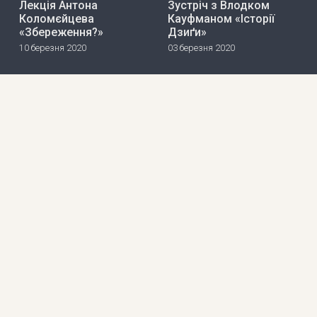
Лекція Антона
Зустріч з Влодком
Коломєйцева
Кауфманом «Історії
«Збереження?»
Дзиґи»
10 березня 2020
03 березня 2020