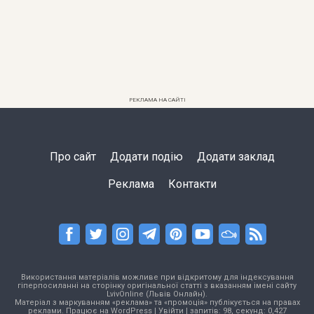
РЕКЛАМА НА САЙТІ
Про сайт
Додати подію
Додати заклад
Реклама
Контакти
Використання матеріалів можливе при відкритому для індексування
гіперпосиланні на сторінку оригінальної статті з вказанням імені сайту
LvivOnline (Львів Онлайн).
Матеріал з маркуванням «реклама» та «промоція» публікується на правах
реклами. Працює на
WordPress
|
Увійти
| запитів: 98, секунд: 0,427