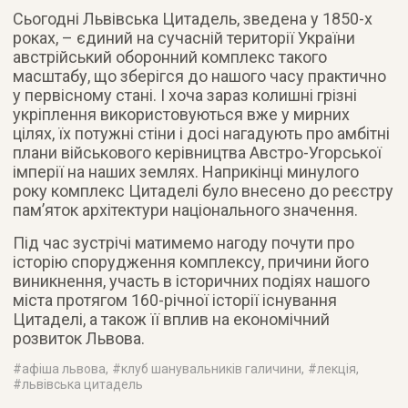
Сьогодні Львівська Цитадель, зведена у 1850-х
роках, – єдиний на сучасній території України
австрійський оборонний комплекс такого
масштабу, що зберігся до нашого часу практично
у первісному стані. І хоча зараз колишні грізні
укріплення використовуються вже у мирних
цілях, їх потужні стіни і досі нагадують про амбітні
плани військового керівництва Австро-Угорської
імперії на наших землях. Наприкінці минулого
року комплекс Цитаделі було внесено до реєстру
пам’яток архітектури національного значення.
Під час зустрічі матимемо нагоду почути про
історію спорудження комплексу, причини його
виникнення, участь в історичних подіях нашого
міста протягом 160-річної історії існування
Цитаделі, а також її вплив на економічний
розвиток Львова.
#
афіша львова
, #
клуб шанувальників галичини
, #
лекція
,
#
львівська цитадель